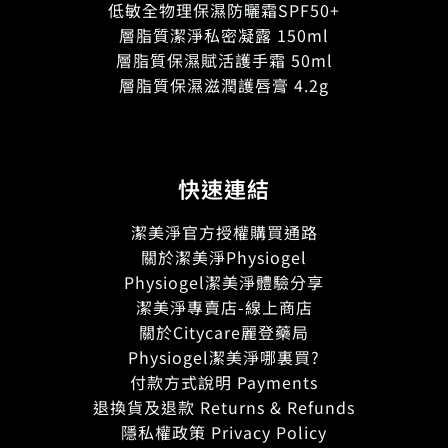
低敏全物理保濕防曬霜SPF50+
層脂質潔淨私密凝露 150ml
層脂質保濕賦活護手霜 50ml
層脂質保濕滋潤護唇膏 4.2g
快速連結
潔美淨官方授權購買通路
關於潔美淨Physiogel
Physiogel潔美淨體驗分享
潔美淨專賣店-線上商店
關於Citycare麗登藥局
Physiogel潔美淨哪裏買?
付款方式說明 Payments
退換貨及退款 Returns & Refunds
隱私權政策 Privacy Policy