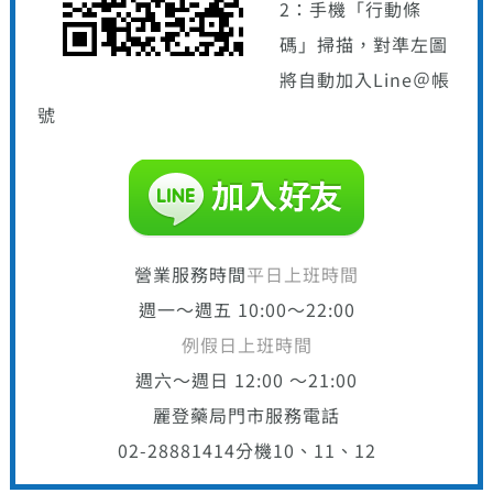
2：手機「行動條
碼」掃描，對準左圖
將自動加入Line＠帳
號
營業服務時間
平日上班時間
週一～週五 10:00～22:00
例假日上班時間
週六～週日 12:00 ～21:00
麗登藥局門市服務電話
02-28881414
分機10、11、12