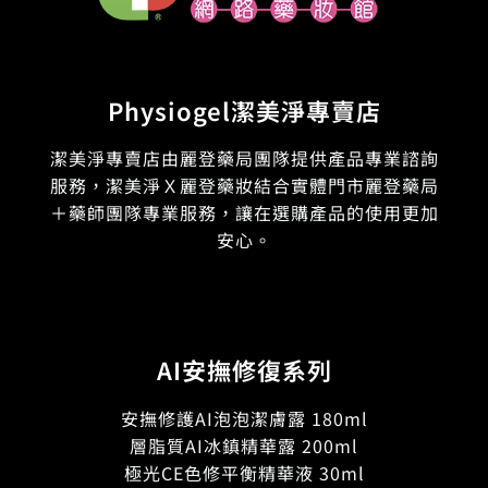
Physiogel潔美淨專賣店
潔美淨專賣店由麗登藥局團隊提供產品專業諮詢
服務，潔美淨Ｘ麗登藥妝結合實體門市麗登藥局
＋藥師團隊專業服務，讓在選購產品的使用更加
安心。
AI安撫修復系列
安撫修護AI泡泡潔膚露 180ml
層脂質AI冰鎮精華露 200ml
極光CE色修平衡精華液 30ml