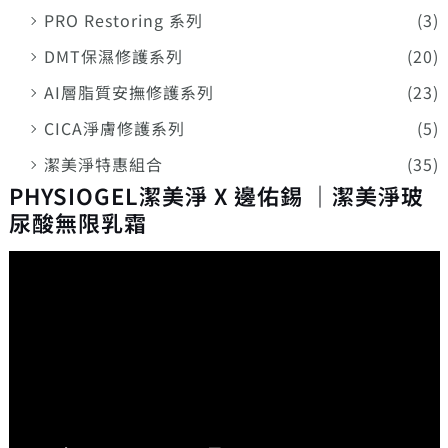
PRO Restoring 系列
(3)
DMT保濕修護系列
(20)
AI層脂質安撫修護系列
(23)
CICA淨膚修護系列
(5)
潔美淨特惠組合
(35)
PHYSIOGEL潔美淨 X 邊佑錫 ｜潔美淨玻
尿酸無限乳霜
視
訊
播
放
器