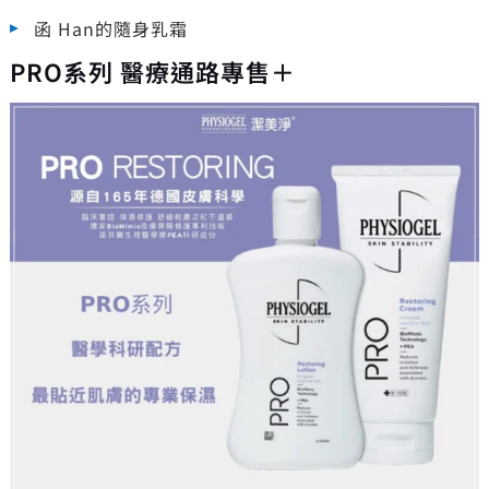
函 Han的隨身乳霜
PRO系列 醫療通路專售＋