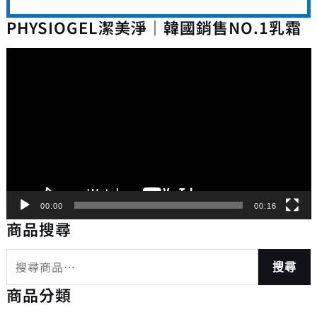
PHYSIOGEL潔美淨｜韓國銷售NO.1乳霜
視
訊
播
放
器
00:00
00:16
商品搜尋
搜尋
商品分類