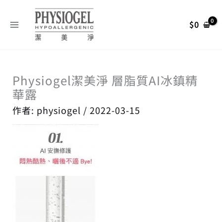
跳
搜
至
尋
$
0
主
關
要
內
鍵
容
字
Physiogel潔美淨 層脂質AI冰鎮精
:
華露
作者:
physiogel
/
2022-03-15