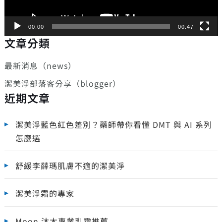
00:00
00:47
文章分類
最新消息（news）
潔美淨部落客分享（blogger）
近期文章
潔美淨藍色紅色差別？藥師帶你看懂 DMT 與 AI 系列
怎麼選
舒緩李薛瑪肌膚不適的潔美淨
潔美淨霜的專家
Moon 沐木專業乳霜推薦