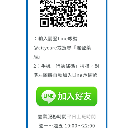
：輸入麗登Line帳號
＠citycare或搜尋『麗登藥
局』
2：手機「行動條碼」掃描，對
準左圖將自動加入Line＠帳號
營業服務時間
平日上班時間
週一～週五 10:00～22:00