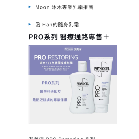
Moon 沐木專業乳霜推薦
函 Han的隨身乳霜
PRO系列 醫療通路專售＋