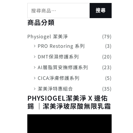
搜尋
商品分類
Physiogel 潔美淨
(79)
PRO Restoring 系列
(3)
DMT保濕修護系列
(20)
AI層脂質安撫修護系列
(23)
CICA淨膚修護系列
(5)
潔美淨特惠組合
(35)
PHYSIOGEL潔美淨 X 邊佑
錫 ｜潔美淨玻尿酸無限乳霜
視
訊