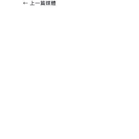
←
上一篇媒體