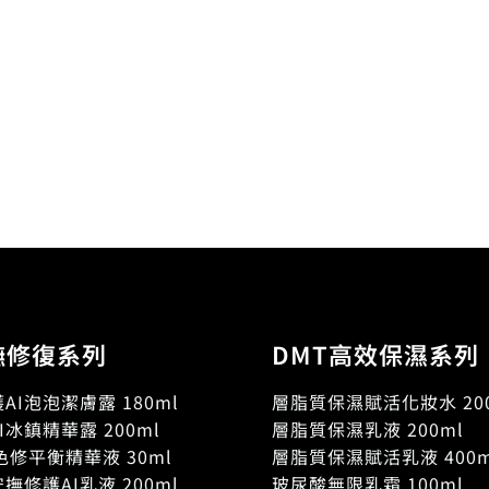
撫修復系列
DMT高效保濕系列
AI泡泡潔膚露 180ml
層脂質保濕賦活化妝水 200
I冰鎮精華露 200ml
層脂質保濕乳液 200ml
色修平衡精華液 30ml
層脂質保濕賦活乳液 400m
撫修護AI乳液 200ml
玻尿酸無限乳霜 100ml