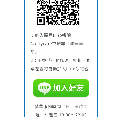
：輸入麗登Line帳號
＠citycare或搜尋『麗登藥
局』
2：手機「行動條碼」掃描，對
準左圖將自動加入Line＠帳號
營業服務時間
平日上班時間
週一～週五 10:00～22:00