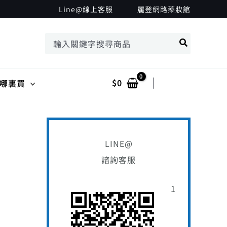
搜
Line@線上客服
麗登網路藥妝館
尋
搜
關
尋：
鍵
字
$
0
Log In
哪裏買
:
LINE@
諮詢客服
1