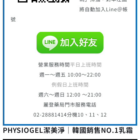
將自動加入Line＠帳
號
營業服務時間
平日上班時間
週一～週五 10:00～22:00
例假日上班時間
週六～週日 12:00 ～21:00
麗登藥局門市服務電話
02-28881414
分機10、11、12
PHYSIOGEL潔美淨｜韓國銷售NO.1乳霜