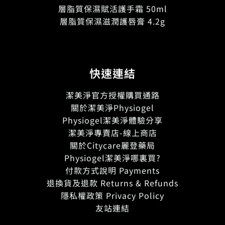
層脂質保濕賦活護手霜 50ml
層脂質保濕滋潤護唇膏 4.2g
快速連結
潔美淨官方授權購買通路
關於潔美淨Physiogel
Physiogel潔美淨體驗分享
潔美淨專賣店-線上商店
關於Citycare麗登藥局
Physiogel潔美淨哪裏買?
付款方式說明 Payments
退換貨及退款 Returns & Refunds
隱私權政策 Privacy Policy
友站連結