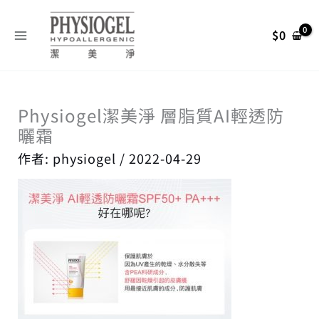
跳
搜
至
尋
$
0
主
關
要
內
鍵
容
字
Physiogel潔美淨 層脂質AI輕透防
:
曬霜
作者:
physiogel
/
2022-04-29