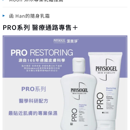
函 Han的隨身乳霜
PRO系列 醫療通路專售＋