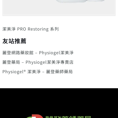
潔美淨 PRO Restoring 系列
友站推薦
麗登網路藥妝館 – Physiogel潔美淨
麗登藥局 – Physiogel潔美淨專賣店
Physiogel® 潔美淨 – 麗登藥師藥局