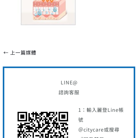
←
上一篇媒體
LINE@
諮詢客服
1：輸入麗登Line帳
號
＠citycare或搜尋