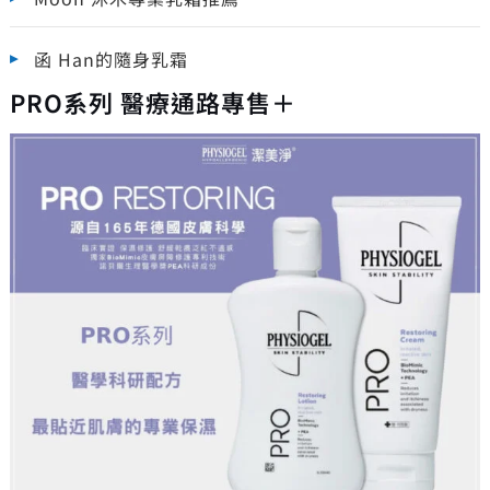
函 Han的隨身乳霜
PRO系列 醫療通路專售＋