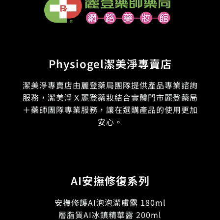
Physiogel潔美淨專賣店
潔美淨專賣店由麗登藥局團隊提供產品專業諮詢
服務，潔美淨Ｘ麗登藥妝結合實體門市麗登藥局
＋藥師團隊專業服務，讓在選購產品的使用更加
安心。
AI安撫修復系列
安撫修護AI泡泡潔膚露 180ml
層脂質AI冰鎮精華露 200ml