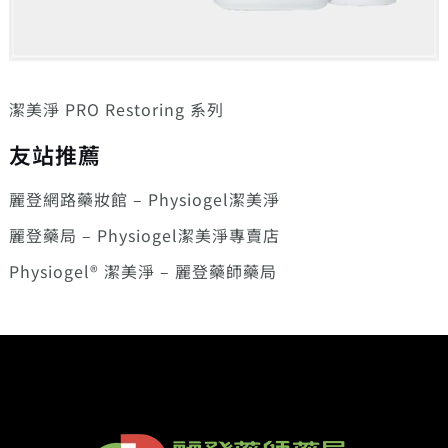
潔美淨 PRO Restoring 系列
友站推薦
麗登網路藥妝館 – Physiogel潔美淨
麗登藥局 – Physiogel潔美淨專賣店
Physiogel® 潔美淨 – 麗登藥師藥局