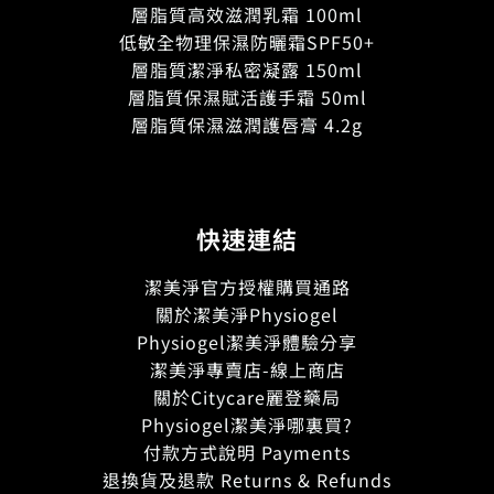
層脂質高效滋潤乳霜 100ml
低敏全物理保濕防曬霜SPF50+
層脂質潔淨私密凝露 150ml
層脂質保濕賦活護手霜 50ml
層脂質保濕滋潤護唇膏 4.2g
快速連結
潔美淨官方授權購買通路
關於潔美淨Physiogel
Physiogel潔美淨體驗分享
潔美淨專賣店-線上商店
關於Citycare麗登藥局
Physiogel潔美淨哪裏買?
付款方式說明 Payments
退換貨及退款 Returns & Refunds