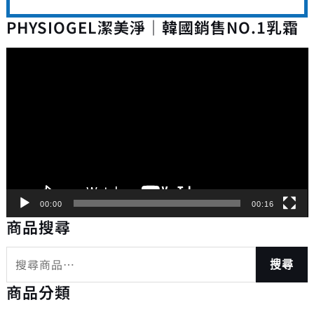
PHYSIOGEL潔美淨｜韓國銷售NO.1乳霜
視
訊
播
放
器
00:00
00:16
商品搜尋
搜尋
商品分類