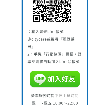
：輸入麗登Line帳號
＠citycare或搜尋『麗登藥
局』
2：手機「行動條碼」掃描，對
準左圖將自動加入Line＠帳號
營業服務時間
平日上班時間
週一～週五 10:00～22:00