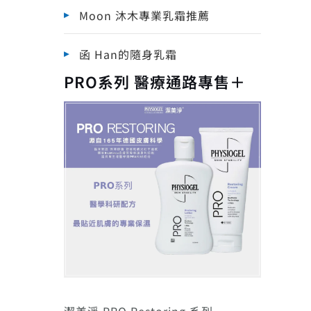
Moon 沐木專業乳霜推薦
函 Han的隨身乳霜
PRO系列 醫療通路專售＋