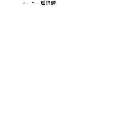
←
上一篇媒體