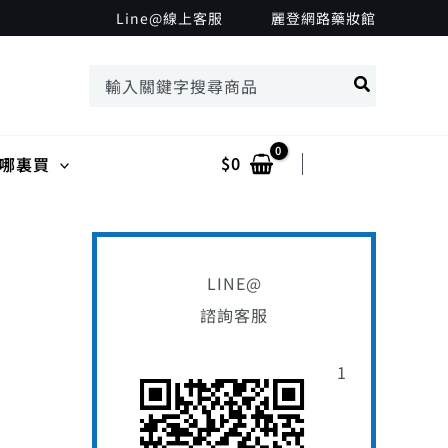
搜
Line@線上客服
麗登網路藥妝館
尋
搜
關
尋：
鍵
字
$
0
Log In
哪裏買
:
LINE@
諮詢客服
1