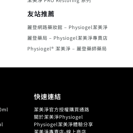
潔美淨 PRO Restoring 系列
友站推薦
麗登網路藥妝館 – Physiogel潔美淨
麗登藥局 – Physiogel潔美淨專賣店
Physiogel® 潔美淨 – 麗登藥師藥局
快速連結
ml
潔美淨官方授權購買通路
關於潔美淨Physiogel
l
Physiogel潔美淨體驗分享
潔美淨專賣店-線上商店