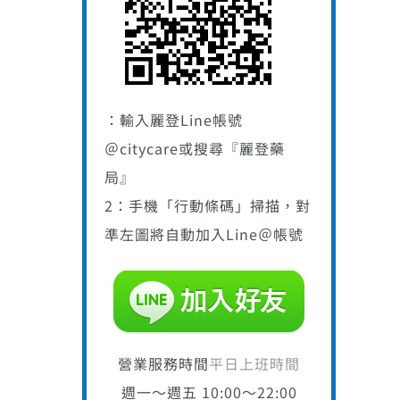
：輸入麗登Line帳號
＠citycare或搜尋『麗登藥
局』
2：手機「行動條碼」掃描，對
準左圖將自動加入Line＠帳號
營業服務時間
平日上班時間
週一～週五 10:00～22:00