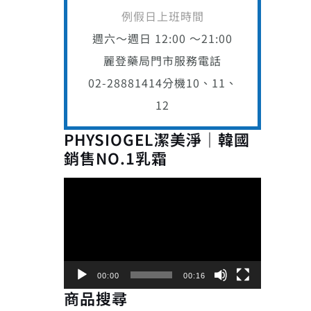
例假日上班時間
週六～週日 12:00 ～21:00
麗登藥局門市服務電話
02-28881414
分機10、11、
12
PHYSIOGEL潔美淨｜韓國
銷售NO.1乳霜
視
訊
播
放
器
00:00
00:16
商品搜尋