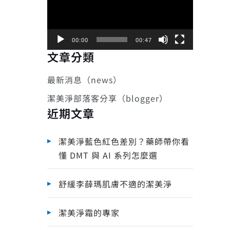
播
放
器
00:00
00:47
文章分類
最新消息（news）
潔美淨部落客分享（blogger）
近期文章
潔美淨藍色紅色差別？藥師帶你看
懂 DMT 與 AI 系列怎麼選
舒緩李薛瑪肌膚不適的潔美淨
潔美淨霜的專家