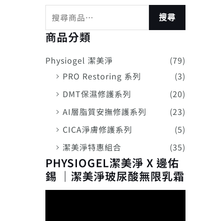
搜尋
商品分類
Physiogel 潔美淨
(79)
PRO Restoring 系列
(3)
DMT保濕修護系列
(20)
AI層脂質安撫修護系列
(23)
CICA淨膚修護系列
(5)
潔美淨特惠組合
(35)
PHYSIOGEL潔美淨 X 邊佑
錫 ｜潔美淨玻尿酸無限乳霜
視
訊