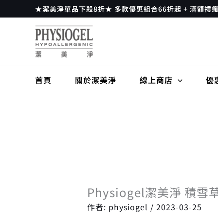
跳
★潔美淨單品下殺8折★ 多款優惠組合66折起 + 滿額禮
至
主
要
內
容
首頁
關於潔美淨
線上商店
優
Physiogel潔美淨 積雪
作者:
physiogel
/
2023-03-25