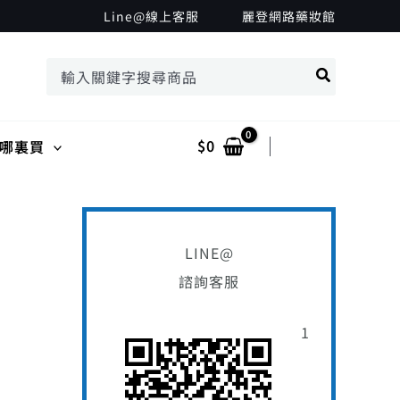
搜
Line@線上客服
麗登網路藥妝館
尋
搜
關
尋：
鍵
字
$
0
Log In
哪裏買
:
LINE@
諮詢客服
1