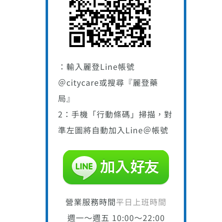
：輸入麗登Line帳號
＠citycare或搜尋『麗登藥
局』
2：手機「行動條碼」掃描，對
準左圖將自動加入Line＠帳號
營業服務時間
平日上班時間
週一～週五 10:00～22:00