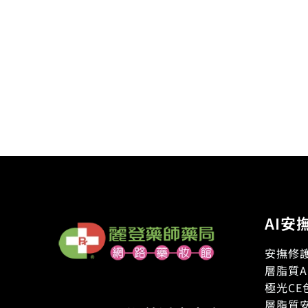
AI安
安撫修護
層脂質A
極光CE
層脂質安