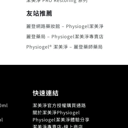
潔美淨 PRO Restoring 系列
友站推薦
麗登網路藥妝館 – Physiogel潔美淨
麗登藥局 – Physiogel潔美淨專賣店
Physiogel® 潔美淨 – 麗登藥師藥局
快速連結
ml
潔美淨官方授權購買通路
關於潔美淨Physiogel
l
Physiogel潔美淨體驗分享
潔美淨專賣店-線上商店