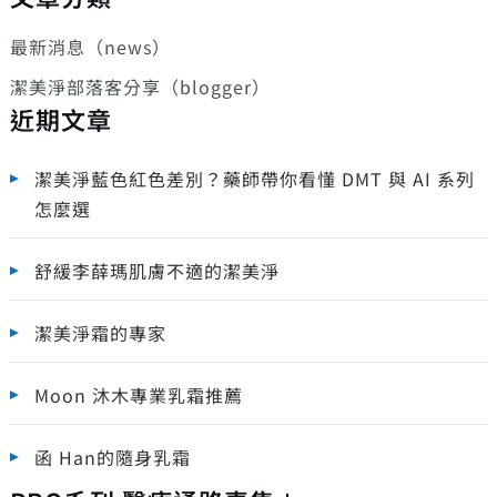
最新消息（news）
潔美淨部落客分享（blogger）
近期文章
潔美淨藍色紅色差別？藥師帶你看懂 DMT 與 AI 系列
怎麼選
舒緩李薛瑪肌膚不適的潔美淨
潔美淨霜的專家
Moon 沐木專業乳霜推薦
函 Han的隨身乳霜