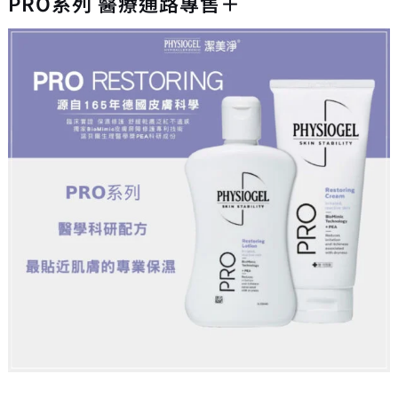
PRO系列 醫療通路專售＋