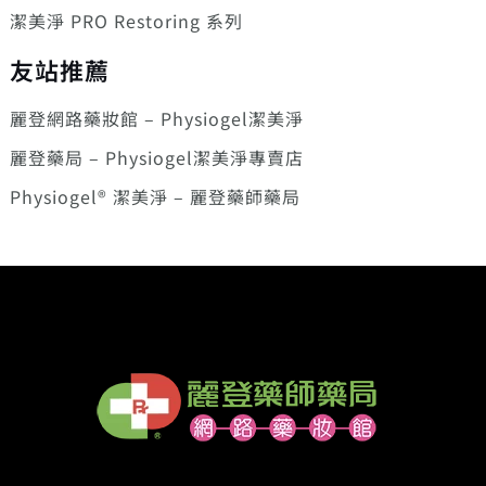
潔美淨 PRO Restoring 系列
友站推薦
麗登網路藥妝館 – Physiogel潔美淨
麗登藥局 – Physiogel潔美淨專賣店
Physiogel® 潔美淨 – 麗登藥師藥局