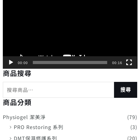
訊
播
放
器
00:00
00:16
商品搜尋
搜尋
商品分類
Physiogel 潔美淨
(79)
PRO Restoring 系列
(3)
DMT保濕修護系列
(20)