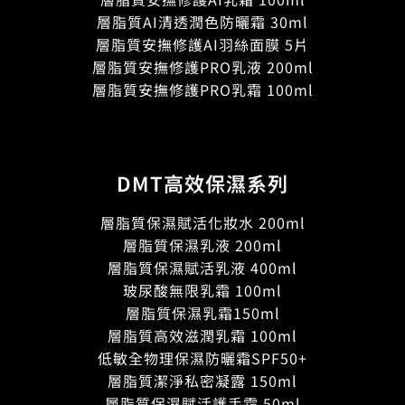
層脂質AI清透潤色防曬霜 30ml
層脂質安撫修護AI羽絲面膜 5片
層脂質安撫修護PRO乳液 200ml
層脂質安撫修護PRO乳霜 100ml
DMT高效保濕系列
層脂質保濕賦活化妝水 200ml
層脂質保濕乳液 200ml
層脂質保濕賦活乳液 400ml
玻尿酸無限乳霜 100ml
層脂質保濕乳霜150ml
層脂質高效滋潤乳霜 100ml
低敏全物理保濕防曬霜SPF50+
層脂質潔淨私密凝露 150ml
層脂質保濕賦活護手霜 50ml