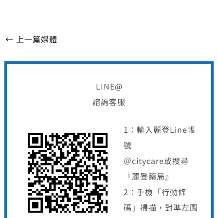
←
上一篇媒體
LINE@
諮詢客服
1：輸入麗登Line帳
號
＠citycare或搜尋
『麗登藥局』
2：手機「行動條
碼」掃描，對準左圖