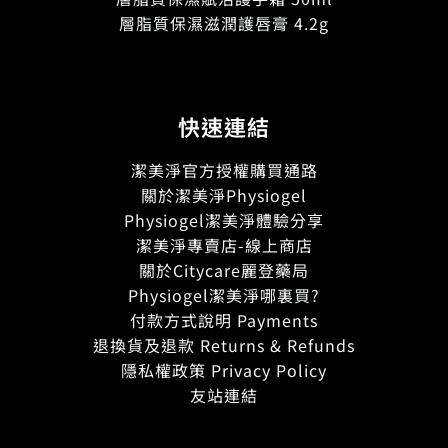
層脂質保濕滋潤護唇膏 4.2g
快速連結
潔美淨官方授權購買通路
關於潔美淨Physiogel
Physiogel潔美淨體驗分享
潔美淨專賣店-線上商店
關於Citycare麗登藥局
Physiogel潔美淨哪裏買?
付款方式說明 Payments
退換貨及退款 Returns & Refunds
隱私權政策 Privacy Policy
友站連結