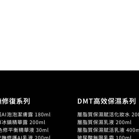
撫修復系列
DMT高效保濕系列
AI泡泡潔膚露 180ml
層脂質保濕賦活化妝水 200
I冰鎮精華露 200ml
層脂質保濕乳液 200ml
色修平衡精華液 30ml
層脂質保濕賦活乳液 400m
撫修護AI乳液 200ml
玻尿酸無限乳霜 100ml