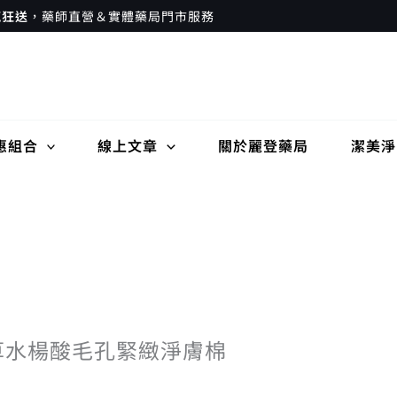
瘋狂送
，藥師直營＆實體藥局門市服務
惠組合
線上文章
關於麗登藥局
潔美淨
積雪草水楊酸毛孔緊緻淨膚棉