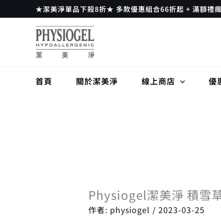
跳
★潔美淨單品下殺8折★ 多款優惠組合66折起 + 滿額禮
至
主
要
內
容
首頁
關於潔美淨
線上商店
優
Physiogel潔美淨 
作者:
physiogel
/
2023-03-25