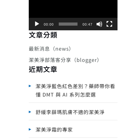
播
放
器
00:00
00:47
文章分類
最新消息（news）
潔美淨部落客分享（blogger）
近期文章
潔美淨藍色紅色差別？藥師帶你看
懂 DMT 與 AI 系列怎麼選
舒緩李薛瑪肌膚不適的潔美淨
潔美淨霜的專家