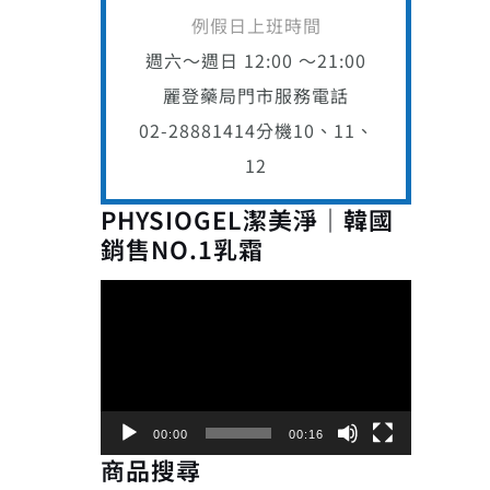
例假日上班時間
週六～週日 12:00 ～21:00
麗登藥局門市服務電話
02-28881414
分機10、11、
12
PHYSIOGEL潔美淨｜韓國
銷售NO.1乳霜
視
訊
播
放
器
00:00
00:16
商品搜尋