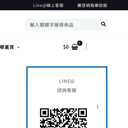
搜
Line@線上客服
麗登網路藥妝館
尋
搜
關
尋：
鍵
字
$
0
Log In
哪裏買
:
LINE@
諮詢客服
1