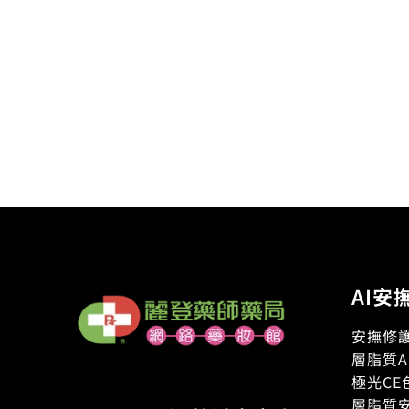
AI安
安撫修護
層脂質A
極光CE
層脂質安