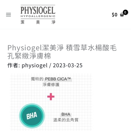
跳
搜
至
尋
$
0
主
關
要
內
鍵
容
字
Physiogel潔美淨 積雪草水楊酸毛
:
孔緊緻淨膚棉
作者:
physiogel
/
2023-03-25