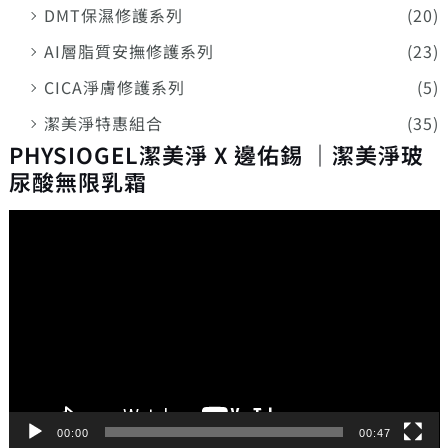
DMT保濕修護系列
(20)
AI層脂質安撫修護系列
(23)
CICA淨膚修護系列
(5)
潔美淨特惠組合
(35)
PHYSIOGEL潔美淨 X 邊佑錫 ｜潔美淨玻
尿酸無限乳霜
視
訊
播
放
器
00:00
00:47