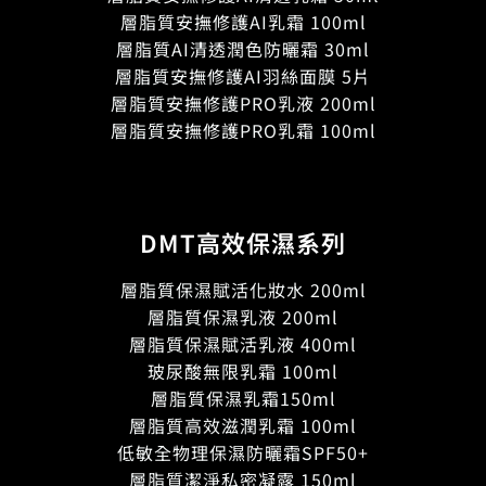
層脂質安撫修護AI乳霜 100ml
層脂質AI清透潤色防曬霜 30ml
層脂質安撫修護AI羽絲面膜 5片
層脂質安撫修護PRO乳液 200ml
層脂質安撫修護PRO乳霜 100ml
DMT高效保濕系列
層脂質保濕賦活化妝水 200ml
層脂質保濕乳液 200ml
層脂質保濕賦活乳液 400ml
玻尿酸無限乳霜 100ml
層脂質保濕乳霜150ml
層脂質高效滋潤乳霜 100ml
低敏全物理保濕防曬霜SPF50+
層脂質潔淨私密凝露 150ml