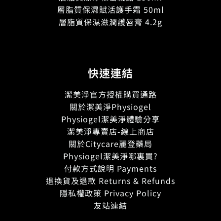
層脂質保濕賦活護手霜 50ml
層脂質保濕滋潤護唇膏 4.2g
快速連結
潔美淨官方授權購買通路
關於潔美淨Physiogel
Physiogel潔美淨體驗分享
潔美淨專賣店-線上商店
關於Citycare麗登藥局
Physiogel潔美淨哪裏買?
付款方式說明 Payments
退換貨及退款 Returns & Refunds
隱私權政策 Privacy Policy
友站連結