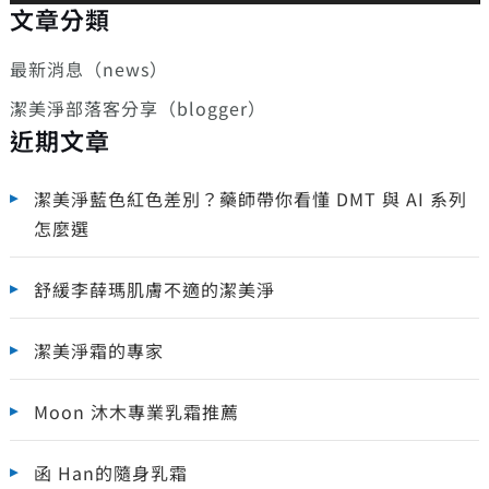
文章分類
最新消息（news）
潔美淨部落客分享（blogger）
近期文章
潔美淨藍色紅色差別？藥師帶你看懂 DMT 與 AI 系列
怎麼選
舒緩李薛瑪肌膚不適的潔美淨
潔美淨霜的專家
Moon 沐木專業乳霜推薦
函 Han的隨身乳霜