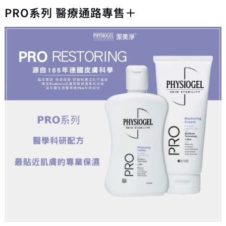
PRO系列 醫療通路專售＋