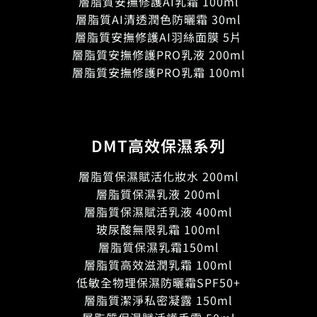
層脂質安撫修護AI乳霜 100ml
層脂質AI清透潤色防曬霜 30ml
層脂質安撫修護AI羽絲面膜 5片
層脂質安撫修護PRO乳液 200ml
層脂質安撫修護PRO乳霜 100ml
DMT高效保濕系列
層脂質保濕賦活化妝水 200ml
層脂質保濕乳液 200ml
層脂質保濕賦活乳液 400ml
玻尿酸無限乳霜 100ml
層脂質保濕乳霜150ml
層脂質高效滋潤乳霜 100ml
低敏全物理保濕防曬霜SPF50+
層脂質潔淨私密凝露 150ml