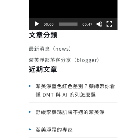
播
放
器
00:00
00:47
文章分類
最新消息（news）
潔美淨部落客分享（blogger）
近期文章
潔美淨藍色紅色差別？藥師帶你看
懂 DMT 與 AI 系列怎麼選
舒緩李薛瑪肌膚不適的潔美淨
潔美淨霜的專家