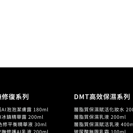
撫修復系列
DMT高效保濕系列
AI泡泡潔膚露 180ml
層脂質保濕賦活化妝水 200
I冰鎮精華露 200ml
層脂質保濕乳液 200ml
色修平衡精華液 30ml
層脂質保濕賦活乳液 400m
撫修護AI乳液 200ml
玻尿酸無限乳霜 100ml