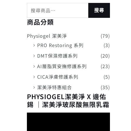
搜尋
商品分類
Physiogel 潔美淨
(79)
PRO Restoring 系列
(3)
DMT保濕修護系列
(20)
AI層脂質安撫修護系列
(23)
CICA淨膚修護系列
(5)
潔美淨特惠組合
(35)
PHYSIOGEL潔美淨 X 邊佑
錫 ｜潔美淨玻尿酸無限乳霜
視
訊