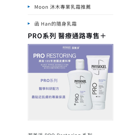
Moon 沐木專業乳霜推薦
函 Han的隨身乳霜
PRO系列 醫療通路專售＋