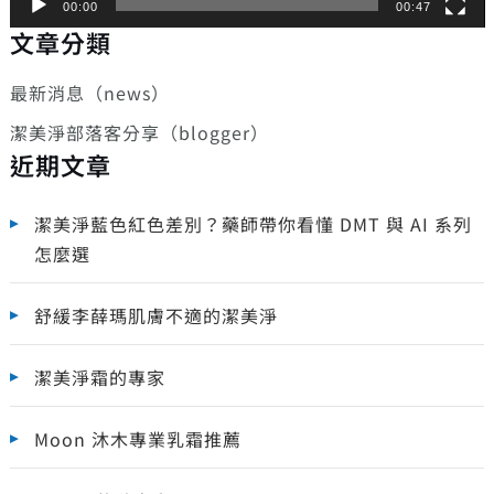
00:00
00:47
文章分類
最新消息（news）
潔美淨部落客分享（blogger）
近期文章
潔美淨藍色紅色差別？藥師帶你看懂 DMT 與 AI 系列
怎麼選
舒緩李薛瑪肌膚不適的潔美淨
潔美淨霜的專家
Moon 沐木專業乳霜推薦