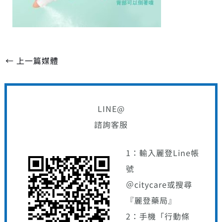
←
上一篇媒體
LINE@
諮詢客服
1：輸入麗登Line帳
號
＠citycare或搜尋
『麗登藥局』
2：手機「行動條