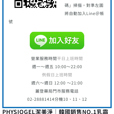
碼」掃描，對準左圖
將自動加入Line＠帳
號
營業服務時間
平日上班時間
週一～週五 10:00～22:00
例假日上班時間
週六～週日 12:00 ～21:00
麗登藥局門市服務電話
02-28881414
分機10、11、12
PHYSIOGEL潔美淨｜韓國銷售NO.1乳霜