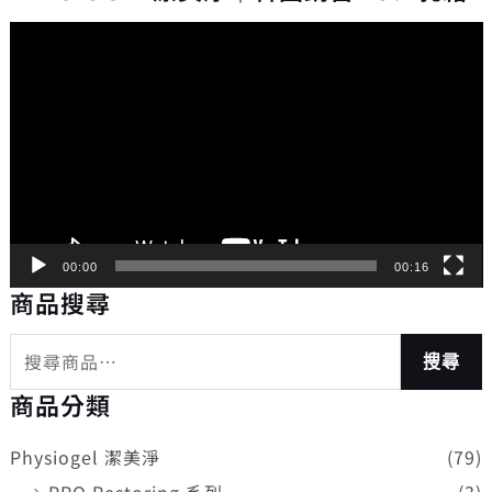
視
訊
播
放
器
00:00
00:16
商品搜尋
搜尋
商品分類
Physiogel 潔美淨
(79)
PRO Restoring 系列
(3)