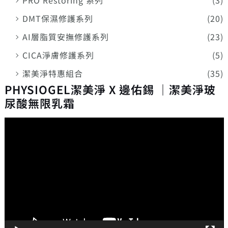
DMT保濕修護系列
(20)
AI層脂質安撫修護系列
(23)
CICA淨膚修護系列
(5)
潔美淨特惠組合
(35)
PHYSIOGEL潔美淨 X 邊佑錫 ｜潔美淨玻
尿酸無限乳霜
視
訊
播
放
器