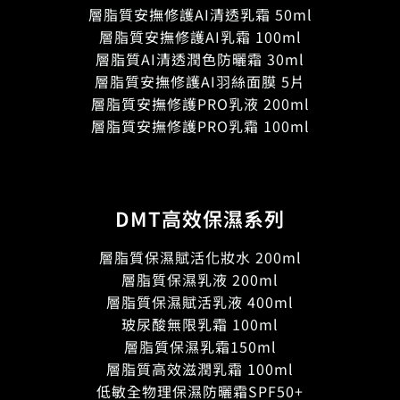
層脂質安撫修護AI清透乳霜 50ml
層脂質安撫修護AI乳霜 100ml
層脂質AI清透潤色防曬霜 30ml
層脂質安撫修護AI羽絲面膜 5片
層脂質安撫修護PRO乳液 200ml
層脂質安撫修護PRO乳霜 100ml
DMT高效保濕系列
層脂質保濕賦活化妝水 200ml
層脂質保濕乳液 200ml
層脂質保濕賦活乳液 400ml
玻尿酸無限乳霜 100ml
層脂質保濕乳霜150ml
層脂質高效滋潤乳霜 100ml
低敏全物理保濕防曬霜SPF50+