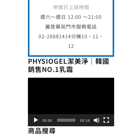
例假日上班時間
週六～週日 12:00 ～21:00
麗登藥局門市服務電話
02-28881414
分機10、11、
12
PHYSIOGEL潔美淨｜韓國
銷售NO.1乳霜
視
訊
播
放
器
00:00
00:16
商品搜尋