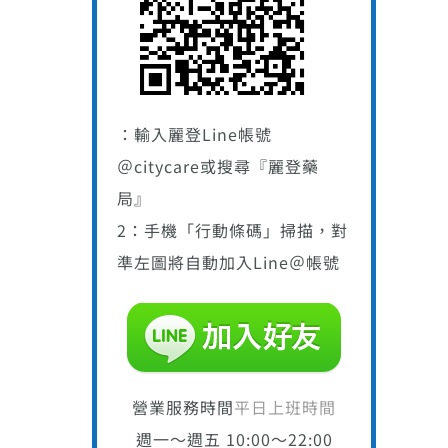
：輸入麗登Line帳號
＠citycare或搜尋『麗登藥
局』
2：手機「行動條碼」掃描，對
準左圖將自動加入Line＠帳號
營業服務時間
平日上班時間
週一～週五 10:00～22:00