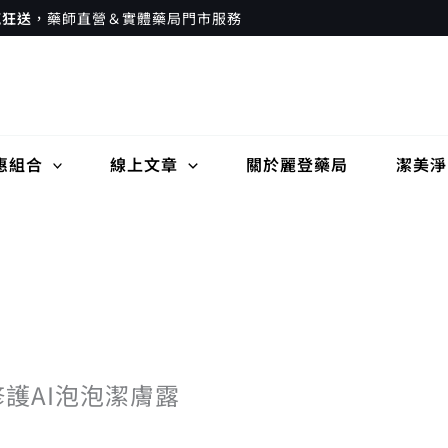
瘋狂送
，藥師直營＆實體藥局門市服務
惠組合
線上文章
關於麗登藥局
潔美淨
撫修護AI泡泡潔膚露