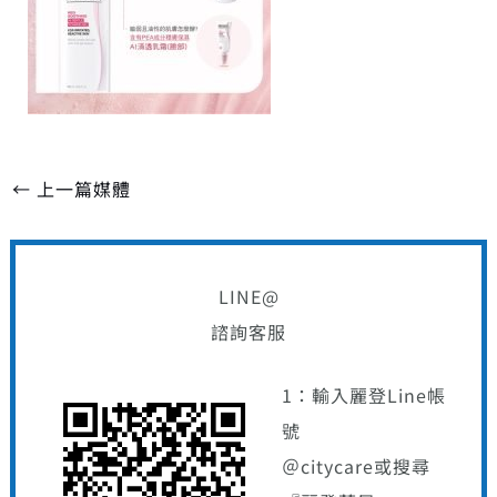
←
上一篇媒體
LINE@
諮詢客服
1：輸入麗登Line帳
號
＠citycare或搜尋