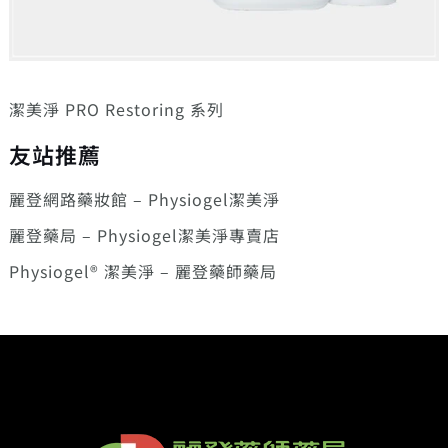
潔美淨 PRO Restoring 系列
友站推薦
麗登網路藥妝館 – Physiogel潔美淨
麗登藥局 – Physiogel潔美淨專賣店
Physiogel® 潔美淨 – 麗登藥師藥局