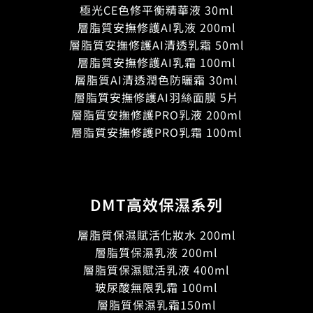
極光CE色修平衡精華液 30ml
層脂質安撫修護AI乳液 200ml
層脂質安撫修護AI清透乳霜 50ml
層脂質安撫修護AI乳霜 100ml
層脂質AI清透潤色防曬霜 30ml
層脂質安撫修護AI羽絲面膜 5片
層脂質安撫修護PRO乳液 200ml
層脂質安撫修護PRO乳霜 100ml
DMT高效保濕系列
層脂質保濕賦活化妝水 200ml
層脂質保濕乳液 200ml
層脂質保濕賦活乳液 400ml
玻尿酸無限乳霜 100ml
層脂質保濕乳霜150ml