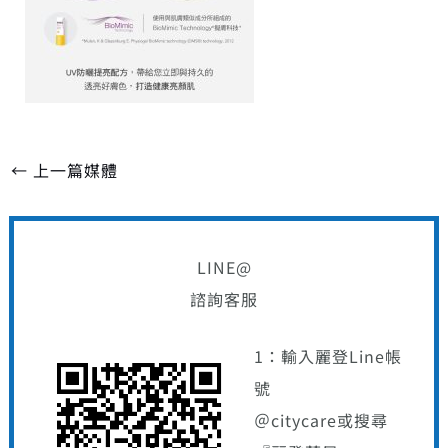
←
上一篇媒體
LINE@
諮詢客服
1：輸入麗登Line帳
號
＠citycare或搜尋