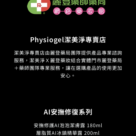
Physiogel潔美淨專賣店
潔美淨專賣店由麗登藥局團隊提供產品專業諮詢
服務，潔美淨Ｘ麗登藥妝結合實體門市麗登藥局
＋藥師團隊專業服務，讓在選購產品的使用更加
安心。
AI安撫修復系列
安撫修護AI泡泡潔膚露 180ml
層脂質AI冰鎮精華露 200ml