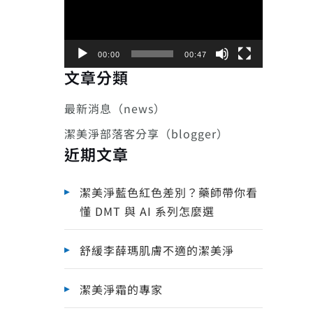
播
放
器
00:00
00:47
文章分類
最新消息（news）
潔美淨部落客分享（blogger）
近期文章
潔美淨藍色紅色差別？藥師帶你看
懂 DMT 與 AI 系列怎麼選
舒緩李薛瑪肌膚不適的潔美淨
潔美淨霜的專家