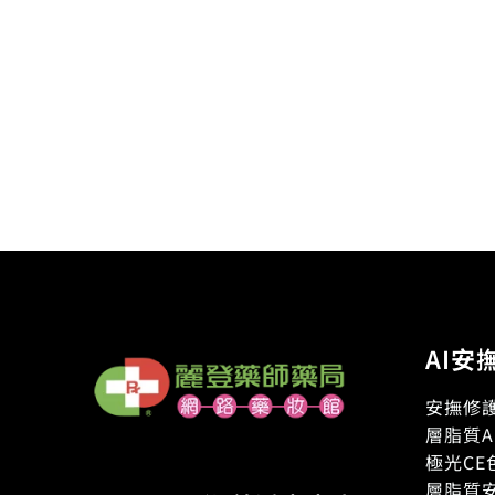
AI安
安撫修護
層脂質A
極光CE
層脂質安