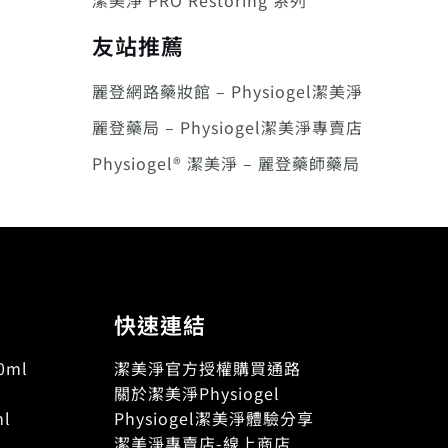
潔美淨 PRO Restoring 系列
友站推薦
麗登網路藥妝館 – Physiogel潔美淨
麗登藥局 – Physiogel潔美淨專賣店
Physiogel® 潔美淨 – 麗登藥師藥局
快速連結
ml
潔美淨官方授權購買通路
關於潔美淨Physiogel
l
Physiogel潔美淨體驗分享
潔美淨專賣店-線上商店