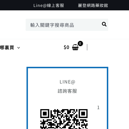
搜
Line@線上客服
麗登網路藥妝館
尋
搜
關
尋：
鍵
字
$
0
Log In
哪裏買
:
LINE@
諮詢客服
1