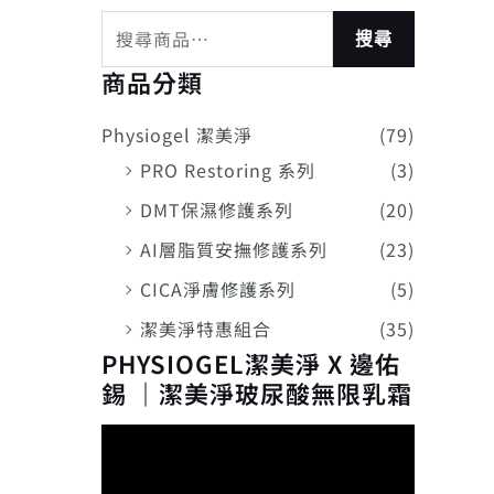
搜尋
商品分類
Physiogel 潔美淨
(79)
PRO Restoring 系列
(3)
DMT保濕修護系列
(20)
AI層脂質安撫修護系列
(23)
CICA淨膚修護系列
(5)
潔美淨特惠組合
(35)
PHYSIOGEL潔美淨 X 邊佑
錫 ｜潔美淨玻尿酸無限乳霜
視
訊