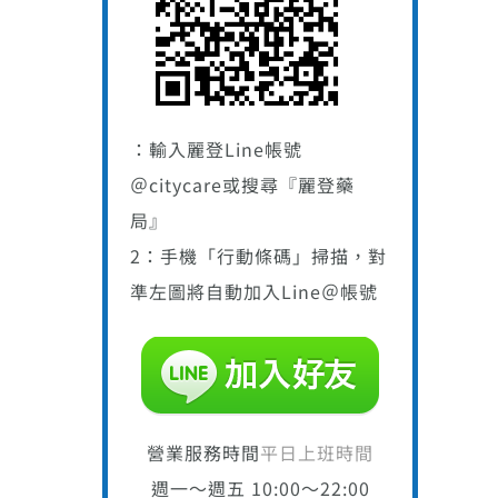
：輸入麗登Line帳號
＠citycare或搜尋『麗登藥
局』
2：手機「行動條碼」掃描，對
準左圖將自動加入Line＠帳號
營業服務時間
平日上班時間
週一～週五 10:00～22:00