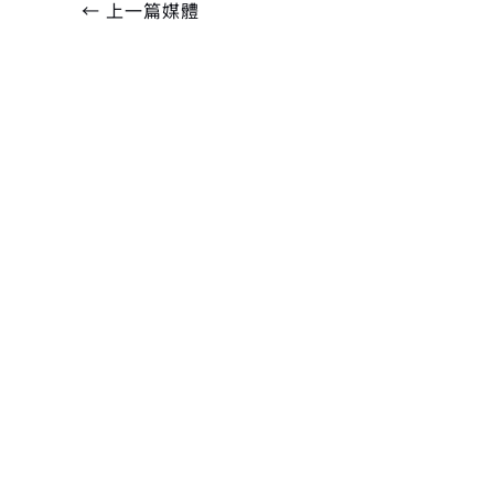
←
上一篇媒體