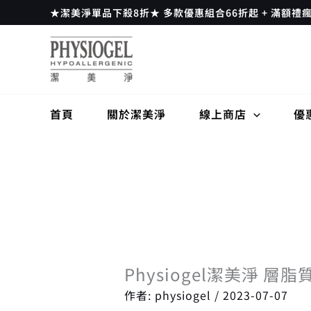
跳
★潔美淨單品下殺8折★ 多款優惠組合66折起 + 滿額禮
至
主
要
內
容
首頁
關於潔美淨
線上商店
優
Physiogel潔美淨 
作者:
physiogel
/
2023-07-07