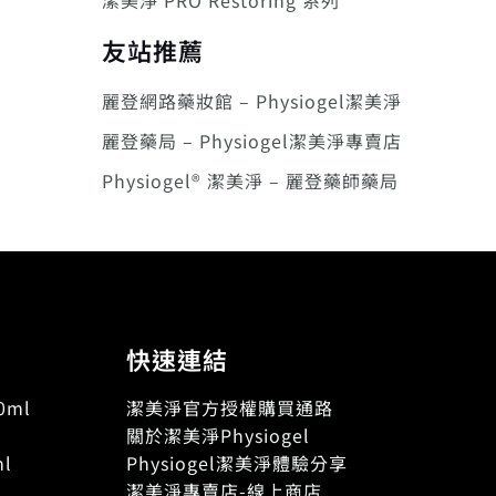
潔美淨 PRO Restoring 系列
友站推薦
麗登網路藥妝館 – Physiogel潔美淨
麗登藥局 – Physiogel潔美淨專賣店
Physiogel® 潔美淨 – 麗登藥師藥局
快速連結
ml
潔美淨官方授權購買通路
關於潔美淨Physiogel
l
Physiogel潔美淨體驗分享
潔美淨專賣店-線上商店