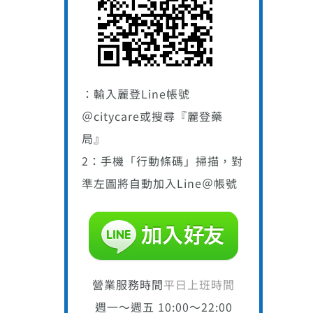
：輸入麗登Line帳號
＠citycare或搜尋『麗登藥
局』
2：手機「行動條碼」掃描，對
準左圖將自動加入Line＠帳號
營業服務時間
平日上班時間
週一～週五 10:00～22:00