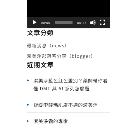
播
放
器
00:00
00:47
文章分類
最新消息（news）
潔美淨部落客分享（blogger）
近期文章
潔美淨藍色紅色差別？藥師帶你看
懂 DMT 與 AI 系列怎麼選
舒緩李薛瑪肌膚不適的潔美淨
潔美淨霜的專家