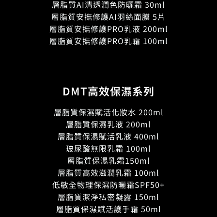
層脂質AI清透潤色防曬霜 30ml
層脂質安撫修護AI羽絲面膜 5片
層脂質安撫修護PRO乳液 200ml
層脂質安撫修護PRO乳霜 100ml
DMT高效保濕系列
層脂質保濕賦活化妝水 200ml
層脂質保濕乳液 200ml
層脂質保濕賦活乳液 400ml
玻尿酸無限乳霜 100ml
層脂質保濕乳霜150ml
層脂質高效滋潤乳霜 100ml
低敏全物理保濕防曬霜SPF50+
層脂質潔淨私密凝露 150ml
層脂質保濕賦活護手霜 50ml