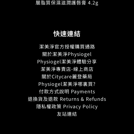
層脂質保濕滋潤護唇膏 4.2g
快速連結
潔美淨官方授權購買通路
關於潔美淨Physiogel
Physiogel潔美淨體驗分享
潔美淨專賣店-線上商店
關於Citycare麗登藥局
Physiogel潔美淨哪裏買?
付款方式說明 Payments
退換貨及退款 Returns & Refunds
隱私權政策 Privacy Policy
友站連結