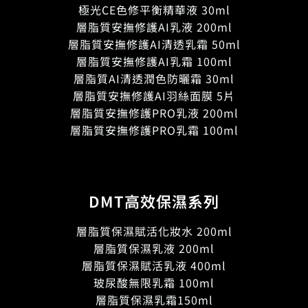
極光CE色修平衡精華液 30ml
層脂質安撫修護AI乳液 200ml
層脂質安撫修護AI清透乳霜 50ml
層脂質安撫修護AI乳霜 100ml
層脂質AI清透潤色防曬霜 30ml
層脂質安撫修護AI羽絲面膜 5片
層脂質安撫修護PRO乳液 200ml
層脂質安撫修護PRO乳霜 100ml
DMT高效保濕系列
層脂質保濕賦活化妝水 200ml
層脂質保濕乳液 200ml
層脂質保濕賦活乳液 400ml
玻尿酸無限乳霜 100ml
層脂質保濕乳霜150ml