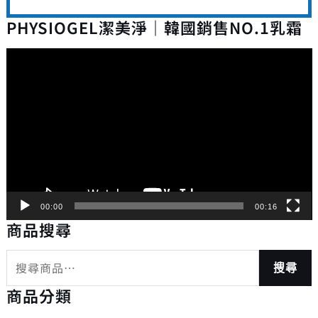
PHYSIOGEL潔美淨｜韓國銷售NO.1乳霜
視
訊
播
放
器
00:00
00:16
商品搜尋
搜尋
商品分類