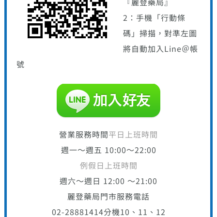
『麗登藥局』
2：手機「行動條
碼」掃描，對準左圖
將自動加入Line＠帳
號
營業服務時間
平日上班時間
週一～週五 10:00～22:00
例假日上班時間
週六～週日 12:00 ～21:00
麗登藥局門市服務電話
02-28881414
分機10、11、12