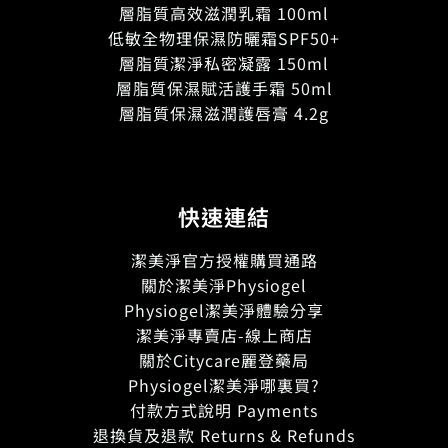
層脂質高效滋潤乳霜 100ml
低敏全物理保濕防曬霜SPF50+
層脂質潔淨私密凝露 150ml
層脂質保濕賦活護手霜 50ml
層脂質保濕滋潤護唇膏 4.2g
快速連結
潔美淨官方授權購買通路
關於潔美淨Physiogel
Physiogel潔美淨體驗分享
潔美淨專賣店-線上商店
關於Citycare麗登藥局
Physiogel潔美淨哪裏買?
付款方式說明 Payments
退換貨及退款 Returns & Refunds