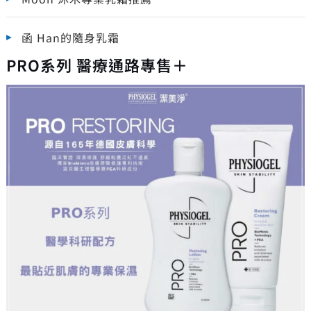
函 Han的隨身乳霜
PRO系列 醫療通路專售＋