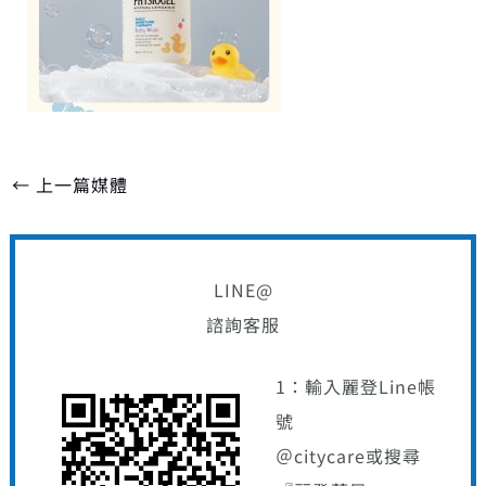
←
上一篇媒體
LINE@
諮詢客服
1：輸入麗登Line帳
號
＠citycare或搜尋