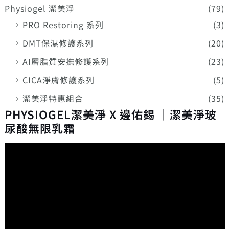
Physiogel 潔美淨
(79)
PRO Restoring 系列
(3)
DMT保濕修護系列
(20)
AI層脂質安撫修護系列
(23)
CICA淨膚修護系列
(5)
潔美淨特惠組合
(35)
PHYSIOGEL潔美淨 X 邊佑錫 ｜潔美淨玻
尿酸無限乳霜
視
訊
播
放
器