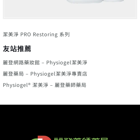
潔美淨 PRO Restoring 系列
友站推薦
麗登網路藥妝館 – Physiogel潔美淨
麗登藥局 – Physiogel潔美淨專賣店
Physiogel® 潔美淨 – 麗登藥師藥局