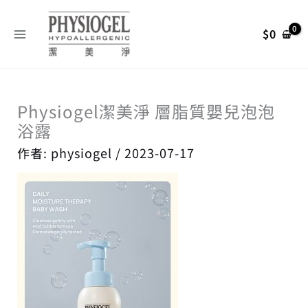
跳
搜
至
尋
$
0
主
關
要
內
鍵
容
字
Physiogel潔美淨 層脂質嬰兒泡泡
:
浴露
作者:
physiogel
/
2023-07-17