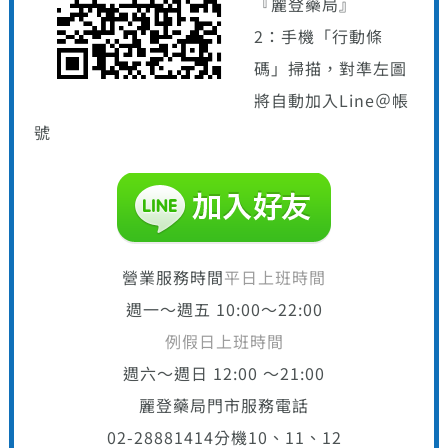
『麗登藥局』
2：手機「行動條
碼」掃描，對準左圖
將自動加入Line＠帳
號
營業服務時間
平日上班時間
週一～週五 10:00～22:00
例假日上班時間
週六～週日 12:00 ～21:00
麗登藥局門市服務電話
02-28881414
分機10、11、12