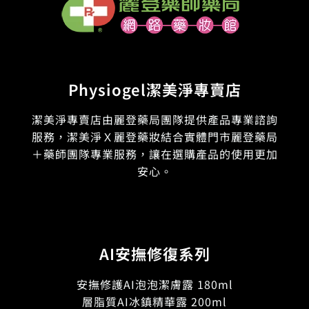
Physiogel潔美淨專賣店
潔美淨專賣店由麗登藥局團隊提供產品專業諮詢
服務，潔美淨Ｘ麗登藥妝結合實體門市麗登藥局
＋藥師團隊專業服務，讓在選購產品的使用更加
安心。
AI安撫修復系列
安撫修護AI泡泡潔膚露 180ml
層脂質AI冰鎮精華露 200ml