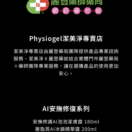
Physiogel潔美淨專賣店
潔美淨專賣店由麗登藥局團隊提供產品專業諮詢
服務，潔美淨Ｘ麗登藥妝結合實體門市麗登藥局
＋藥師團隊專業服務，讓在選購產品的使用更加
安心。
AI安撫修復系列
安撫修護AI泡泡潔膚露 180ml
層脂質AI冰鎮精華露 200ml