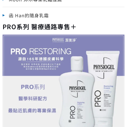
函 Han的隨身乳霜
PRO系列 醫療通路專售＋