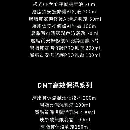
極光CE色修平衡精華液 30ml
層脂質安撫修護AI乳液 200ml
層脂質安撫修護AI清透乳霜 50ml
層脂質安撫修護AI乳霜 100ml
層脂質AI清透潤色防曬霜 30ml
層脂質安撫修護AI羽絲面膜 5片
層脂質安撫修護PRO乳液 200ml
層脂質安撫修護PRO乳霜 100ml
DMT高效保濕系列
層脂質保濕賦活化妝水 200ml
層脂質保濕乳液 200ml
層脂質保濕賦活乳液 400ml
玻尿酸無限乳霜 100ml
層脂質保濕乳霜150ml