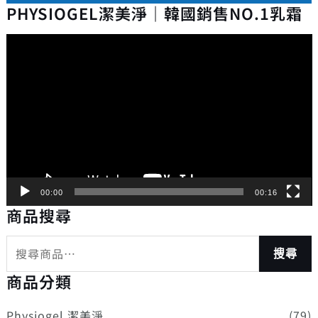
PHYSIOGEL潔美淨｜韓國銷售NO.1乳霜
視
訊
播
放
器
00:00
00:16
商品搜尋
搜尋
商品分類
Physiogel 潔美淨
(79)