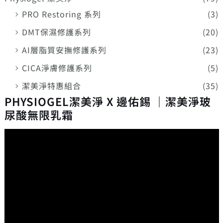
PRO Restoring 系列
(3)
DMT保濕修護系列
(20)
AI層脂質安撫修護系列
(23)
CICA淨膚修護系列
(5)
潔美淨特惠組合
(35)
PHYSIOGEL潔美淨 X 邊佑錫 ｜潔美淨玻
尿酸無限乳霜
視
訊
播
放
器