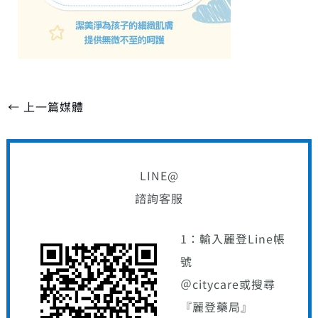
←
上一篇媒體
LINE@
諮詢客服
1：輸入麗登Line帳
號
＠citycare或搜尋
『麗登藥局』