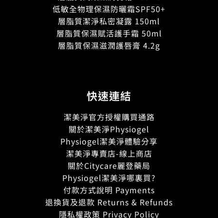
低敏全物理保濕防曬霜SPF50+
層脂質潔淨私密凝露 150ml
層脂質保濕賦活護手霜 50ml
層脂質保濕滋潤護唇膏 4.2g
快速連結
潔美淨官方授權購買通路
關於潔美淨Physiogel
Physiogel潔美淨體驗分享
潔美淨專賣店-線上商店
關於Citycare麗登藥局
Physiogel潔美淨哪裏買?
付款方式說明 Payments
退換貨及退款 Returns & Refunds
隱私權政策 Privacy Policy