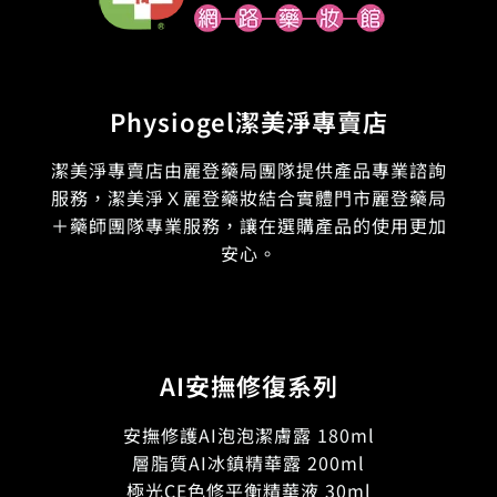
Physiogel潔美淨專賣店
潔美淨專賣店由麗登藥局團隊提供產品專業諮詢
服務，潔美淨Ｘ麗登藥妝結合實體門市麗登藥局
＋藥師團隊專業服務，讓在選購產品的使用更加
安心。
AI安撫修復系列
安撫修護AI泡泡潔膚露 180ml
層脂質AI冰鎮精華露 200ml
極光CE色修平衡精華液 30ml