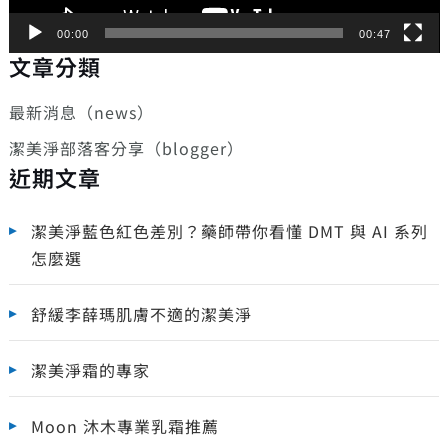
00:00
00:47
文章分類
最新消息（news）
潔美淨部落客分享（blogger）
近期文章
潔美淨藍色紅色差別？藥師帶你看懂 DMT 與 AI 系列
怎麼選
舒緩李薛瑪肌膚不適的潔美淨
潔美淨霜的專家
Moon 沐木專業乳霜推薦