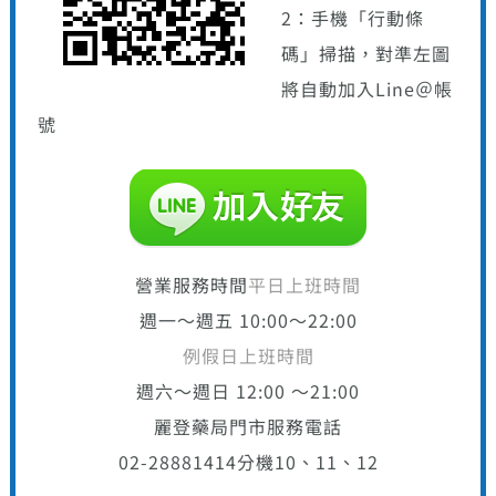
2：手機「行動條
碼」掃描，對準左圖
將自動加入Line＠帳
號
營業服務時間
平日上班時間
週一～週五 10:00～22:00
例假日上班時間
週六～週日 12:00 ～21:00
麗登藥局門市服務電話
02-28881414
分機10、11、12