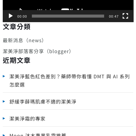
00:00
00:47
文章分類
最新消息（news）
潔美淨部落客分享（blogger）
近期文章
潔美淨藍色紅色差別？藥師帶你看懂 DMT 與 AI 系列
怎麼選
舒緩李薛瑪肌膚不適的潔美淨
潔美淨霜的專家
Moon 沐木專業乳霜推薦