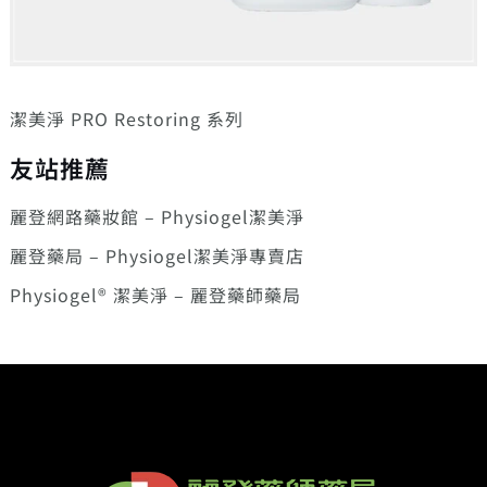
潔美淨 PRO Restoring 系列
友站推薦
麗登網路藥妝館 – Physiogel潔美淨
麗登藥局 – Physiogel潔美淨專賣店
Physiogel® 潔美淨 – 麗登藥師藥局