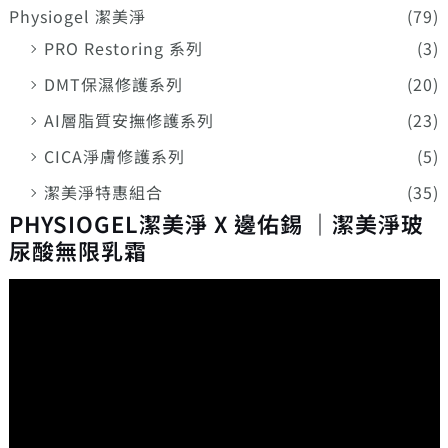
Physiogel 潔美淨
(79)
PRO Restoring 系列
(3)
DMT保濕修護系列
(20)
AI層脂質安撫修護系列
(23)
CICA淨膚修護系列
(5)
潔美淨特惠組合
(35)
PHYSIOGEL潔美淨 X 邊佑錫 ｜潔美淨玻
尿酸無限乳霜
視
訊
播
放
器