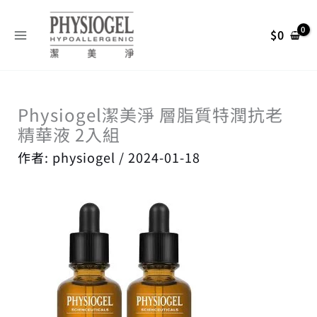
跳
搜
至
尋
$
0
主
關
要
內
鍵
容
字
Physiogel潔美淨 層脂質特潤抗老
:
精華液 2入組
作者:
physiogel
/
2024-01-18