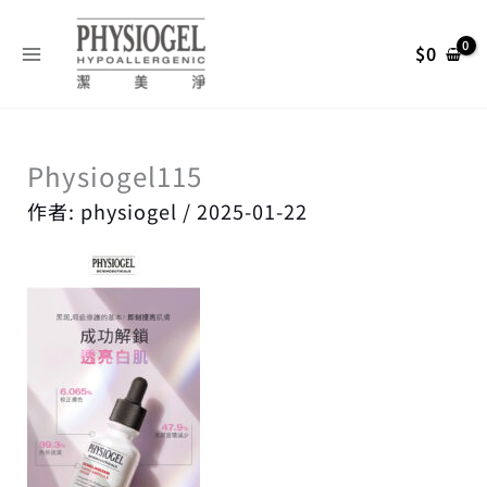
跳
搜
至
尋
$
0
主
關
要
內
鍵
容
字
Physiogel115
:
作者:
physiogel
/
2025-01-22