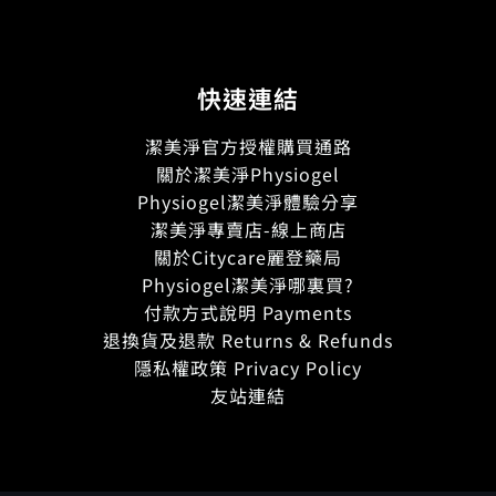
快速連結
潔美淨官方授權購買通路
關於潔美淨Physiogel
Physiogel潔美淨體驗分享
潔美淨專賣店-線上商店
關於Citycare麗登藥局
Physiogel潔美淨哪裏買?
付款方式說明 Payments
退換貨及退款 Returns & Refunds
隱私權政策 Privacy Policy
友站連結