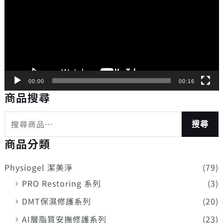
播
放
器
00:00
00:16
商品搜尋
搜尋
商品分類
Physiogel 潔美淨
(79)
PRO Restoring 系列
(3)
DMT保濕修護系列
(20)
AI層脂質安撫修護系列
(23)