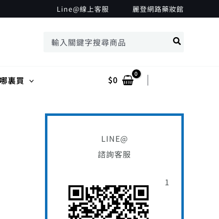
搜
Line@線上客服
麗登網路藥妝館
尋
搜
關
尋：
鍵
字
$
0
Log In
哪裏買
:
LINE@
諮詢客服
1