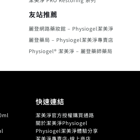
潔美淨 PRO Restoring 系列
友站推薦
麗登網路藥妝館 – Physiogel潔美淨
麗登藥局 – Physiogel潔美淨專賣店
Physiogel® 潔美淨 – 麗登藥師藥局
快速連結
ml
潔美淨官方授權購買通路
關於潔美淨Physiogel
l
Physiogel潔美淨體驗分享
潔美淨專賣店-線上商店