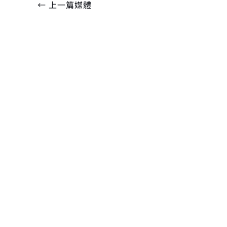
←
上一篇媒體