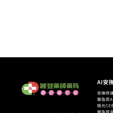
AI安
安撫修護
層脂質A
極光CE
層脂質安