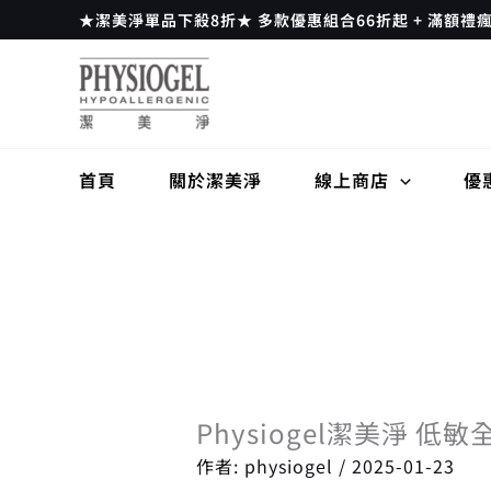
跳
★潔美淨單品下殺8折★ 多款優惠組合66折起 + 滿額禮
至
主
要
內
容
首頁
關於潔美淨
線上商店
優
Physiogel潔美淨 低敏
作者:
physiogel
/
2025-01-23