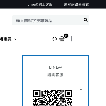
搜
Line@線上客服
麗登網路藥妝館
尋
搜
關
尋：
鍵
字
$
0
Log In
哪裏買
:
LINE@
諮詢客服
1