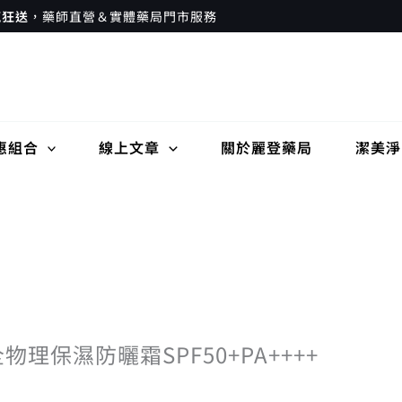
瘋狂送
，藥師直營＆實體藥局門市服務
惠組合
線上文章
關於麗登藥局
潔美淨
全物理保濕防曬霜SPF50+PA++++