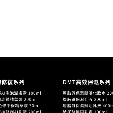
撫修復系列
DMT高效保濕系列
AI泡泡潔膚露 180ml
層脂質保濕賦活化妝水 200
I冰鎮精華露 200ml
層脂質保濕乳液 200ml
色修平衡精華液 30ml
層脂質保濕賦活乳液 400m
撫修護AI乳液 200ml
玻尿酸無限乳霜 100ml