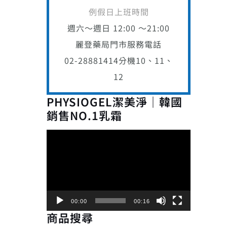
例假日上班時間
週六～週日 12:00 ～21:00
麗登藥局門市服務電話
02-28881414
分機10、11、
12
PHYSIOGEL潔美淨｜韓國
銷售NO.1乳霜
視
訊
播
放
器
00:00
00:16
商品搜尋