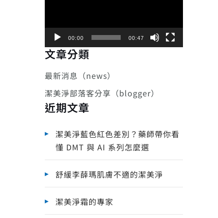
播
放
器
00:00
00:47
文章分類
最新消息（news）
潔美淨部落客分享（blogger）
近期文章
潔美淨藍色紅色差別？藥師帶你看
懂 DMT 與 AI 系列怎麼選
舒緩李薛瑪肌膚不適的潔美淨
潔美淨霜的專家