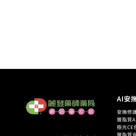
AI安
安撫修護
層脂質A
極光CE
層脂質安