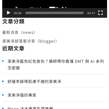
00:00
00:47
文章分類
最新消息（news）
潔美淨部落客分享（blogger）
近期文章
潔美淨藍色紅色差別？藥師帶你看懂 DMT 與 AI 系列
怎麼選
舒緩李薛瑪肌膚不適的潔美淨
潔美淨霜的專家
Moon 沐木專業乳霜推薦