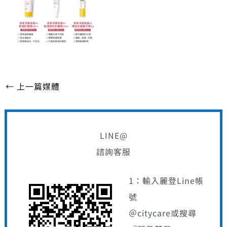
←
上一篇媒體
LINE@
諮詢客服
1：輸入麗登Line帳
號
＠citycare或搜尋