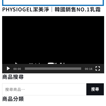
PHYSIOGEL潔美淨｜韓國銷售NO.1乳霜
視
訊
播
放
器
00:00
00:16
商品搜尋
搜尋
商品分類