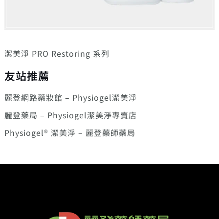
潔美淨 PRO Restoring 系列
友站推薦
麗登網路藥妝館 – Physiogel潔美淨
麗登藥局 – Physiogel潔美淨專賣店
Physiogel® 潔美淨 – 麗登藥師藥局