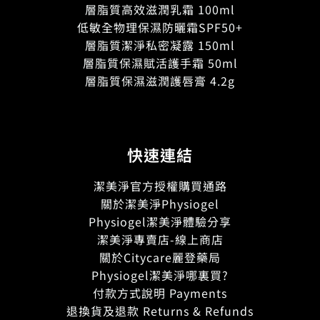
層脂質高效滋潤乳霜 100ml
低敏全物理保濕防曬霜SPF50+
層脂質潔淨私密凝露 150ml
層脂質保濕賦活護手霜 50ml
層脂質保濕滋潤護唇膏 4.2g
快速連結
潔美淨官方授權購買通路
關於潔美淨Physiogel
Physiogel潔美淨體驗分享
潔美淨專賣店-線上商店
關於Citycare麗登藥局
Physiogel潔美淨哪裏買?
付款方式說明 Payments
退換貨及退款 Returns & Refunds