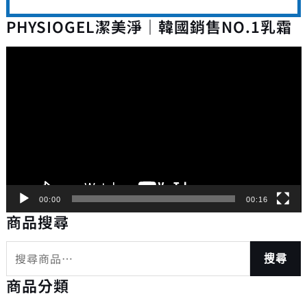
PHYSIOGEL潔美淨｜韓國銷售NO.1乳霜
視
訊
播
放
器
00:00
00:16
商品搜尋
搜尋
商品分類