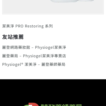
潔美淨 PRO Restoring 系列
友站推薦
麗登網路藥妝館 – Physiogel潔美淨
麗登藥局 – Physiogel潔美淨專賣店
Physiogel® 潔美淨 – 麗登藥師藥局