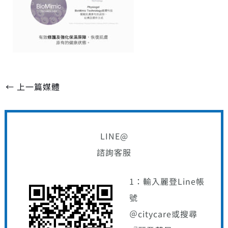
←
上一篇媒體
LINE@
諮詢客服
1：輸入麗登Line帳
號
＠citycare或搜尋