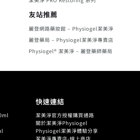
潔美淨 PRO Restoring 系列
友站推薦
麗登網路藥妝館 – Physiogel潔美淨
麗登藥局 – Physiogel潔美淨專賣店
Physiogel® 潔美淨 – 麗登藥師藥局
快速連結
ml
潔美淨官方授權購買通路
關於潔美淨Physiogel
l
Physiogel潔美淨體驗分享
潔美淨專賣店-線上商店