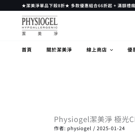
跳
★潔美淨單品下殺8折★ 多款優惠組合66折起 + 滿額禮
至
主
要
內
容
首頁
關於潔美淨
線上商店
優
Physiogel潔美淨 極光
作者:
physiogel
/
2025-01-24