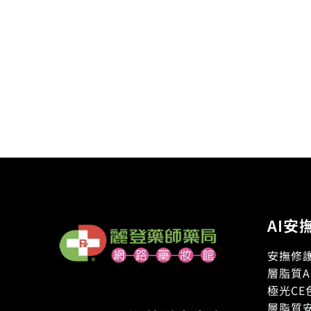
AI安
安撫修護
層脂質A
極光CE
層脂質安