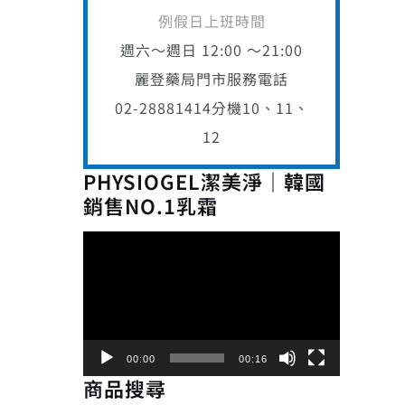
例假日上班時間
週六～週日 12:00 ～21:00
麗登藥局門市服務電話
02-28881414
分機10、11、
12
PHYSIOGEL潔美淨｜韓國
銷售NO.1乳霜
視
訊
播
放
器
00:00
00:16
商品搜尋