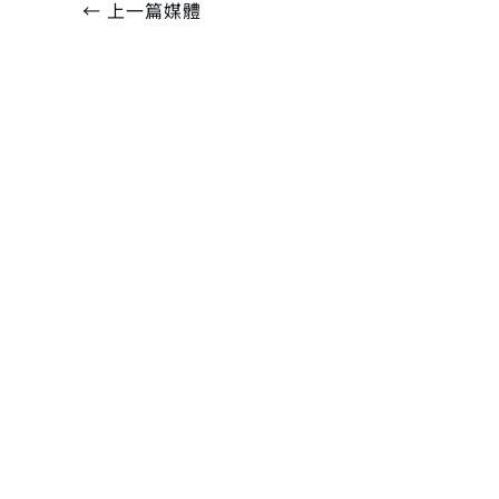
←
上一篇媒體