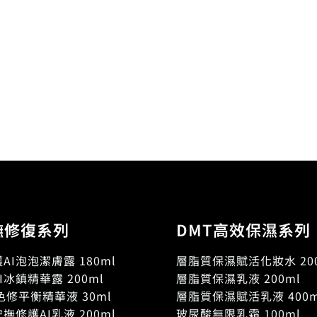
撫修復系列
DMT高效保濕系列
AI泡泡潔膚露 180ml
層脂質保濕賦活化妝水 200
I冰鎮精華露 200ml
層脂質保濕乳液 200ml
色修平衡精華液 30ml
層脂質保濕賦活乳液 400m
撫修護AI乳液 200ml
玻尿酸無限乳霜 100ml