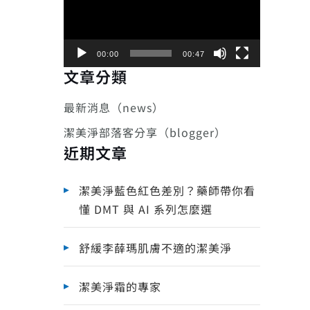
播
放
器
00:00
00:47
文章分類
最新消息（news）
潔美淨部落客分享（blogger）
近期文章
潔美淨藍色紅色差別？藥師帶你看
懂 DMT 與 AI 系列怎麼選
舒緩李薛瑪肌膚不適的潔美淨
潔美淨霜的專家