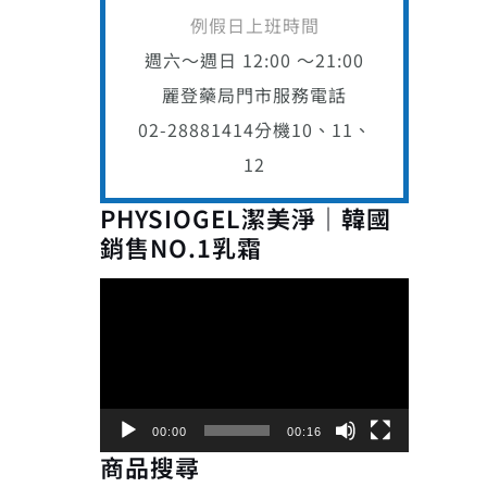
例假日上班時間
週六～週日 12:00 ～21:00
麗登藥局門市服務電話
02-28881414
分機10、11、
12
PHYSIOGEL潔美淨｜韓國
銷售NO.1乳霜
視
訊
播
放
器
00:00
00:16
商品搜尋