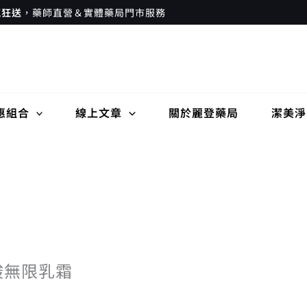
瘋狂送
，藥師直營＆實體藥局門市服務
惠組合
線上文章
關於麗登藥局
潔美淨
尿酸無限乳霜