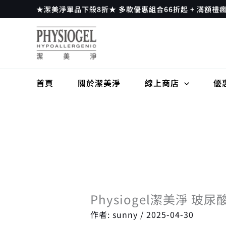
跳
★潔美淨單品下殺8折★ 多款優惠組合66折起 + 滿額禮
至
主
要
內
容
首頁
關於潔美淨
線上商店
優
Physiogel潔美淨 玻
作者:
sunny
/
2025-04-30