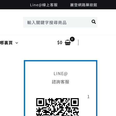
搜
Line@線上客服
麗登網路藥妝館
尋
搜
關
尋：
鍵
字
$
0
Log In
哪裏買
:
LINE@
諮詢客服
1