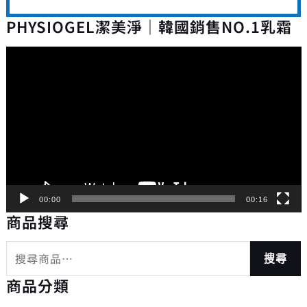
PHYSIOGEL潔美淨｜韓國銷售NO.1乳霜
視
訊
播
放
器
00:00
00:16
商品搜尋
搜尋
商品分類