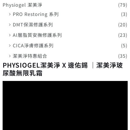
Physiogel 潔美淨
(79)
PRO Restoring 系列
(3)
DMT保濕修護系列
(20)
AI層脂質安撫修護系列
(23)
CICA淨膚修護系列
(5)
潔美淨特惠組合
(35)
PHYSIOGEL潔美淨 X 邊佑錫 ｜潔美淨玻
尿酸無限乳霜
視
訊
播
放
器