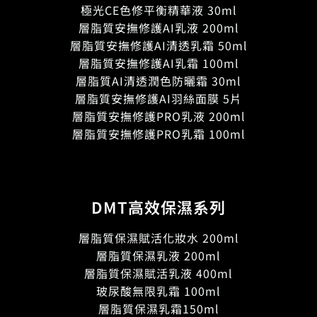
極光CE色修平衡精華液 30ml
層脂質安撫修護AI乳液 200ml
層脂質安撫修護AI清透乳霜 50ml
層脂質安撫修護AI乳霜 100ml
層脂質AI清透潤色防曬霜 30ml
層脂質安撫修護AI羽絲面膜 5片
層脂質安撫修護PRO乳液 200ml
層脂質安撫修護PRO乳霜 100ml
DMT高效保濕系列
層脂質保濕賦活化妝水 200ml
層脂質保濕乳液 200ml
層脂質保濕賦活乳液 400ml
玻尿酸無限乳霜 100ml
層脂質保濕乳霜150ml