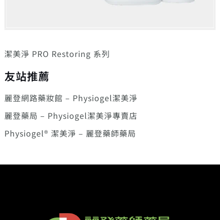
潔美淨 PRO Restoring 系列
友站推薦
麗登網路藥妝館 – Physiogel潔美淨
麗登藥局 – Physiogel潔美淨專賣店
Physiogel® 潔美淨 – 麗登藥師藥局