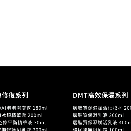
撫修復系列
DMT高效保濕系列
AI泡泡潔膚露 180ml
層脂質保濕賦活化妝水 200
I冰鎮精華露 200ml
層脂質保濕乳液 200ml
色修平衡精華液 30ml
層脂質保濕賦活乳液 400m
撫修護AI乳液 200ml
玻尿酸無限乳霜 100ml