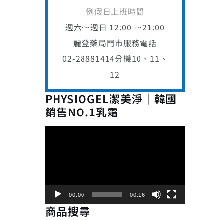
例假日上班時間
週六～週日 12:00 ～21:00
麗登藥局門市服務電話
02-28881414
分機10、11、
12
PHYSIOGEL潔美淨｜韓國
銷售NO.1乳霜
視
訊
播
放
器
00:00
00:16
商品搜尋