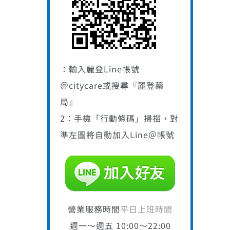
：輸入麗登Line帳號
＠citycare或搜尋『麗登藥
局』
2：手機「行動條碼」掃描，對
準左圖將自動加入Line＠帳號
營業服務時間
平日上班時間
週一～週五 10:00～22:00