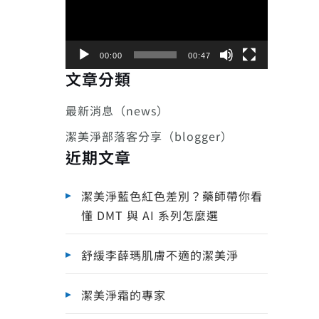
播
放
器
00:00
00:47
文章分類
最新消息（news）
潔美淨部落客分享（blogger）
近期文章
潔美淨藍色紅色差別？藥師帶你看
懂 DMT 與 AI 系列怎麼選
舒緩李薛瑪肌膚不適的潔美淨
潔美淨霜的專家