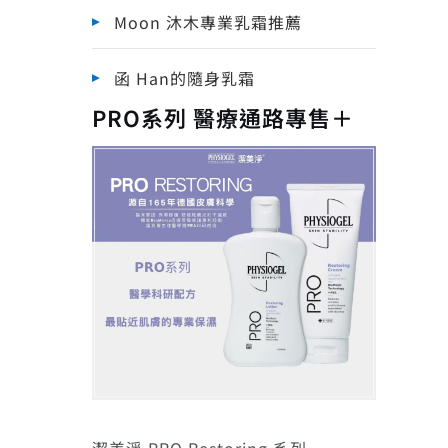
Moon 沐木專業乳霜推薦
函 Han的隨身乳霜
PRO系列 醫療通路專售＋