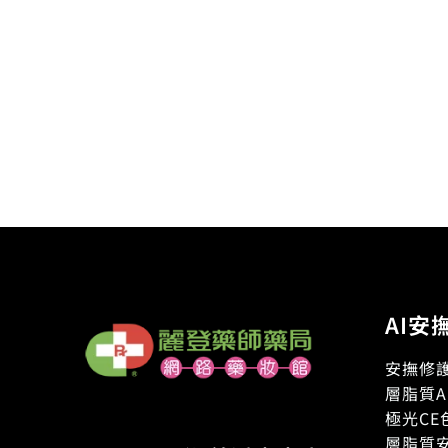
AI安
安撫修護
層脂質A
極光CE
層脂質安