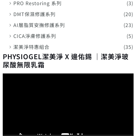
PRO Restoring 系列
(3)
DMT保濕修護系列
(20)
AI層脂質安撫修護系列
(23)
CICA淨膚修護系列
(5)
潔美淨特惠組合
(35)
PHYSIOGEL潔美淨 X 邊佑錫 ｜潔美淨玻
尿酸無限乳霜
視
訊
播
放
器