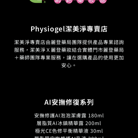
Physiogel潔美淨專賣店
潔美淨專賣店由麗登藥局團隊提供產品專業諮詢
服務，潔美淨Ｘ麗登藥妝結合實體門市麗登藥局
＋藥師團隊專業服務，讓在選購產品的使用更加
安心。
AI安撫修復系列
安撫修護AI泡泡潔膚露 180ml
層脂質AI冰鎮精華露 200ml
極光CE色修平衡精華液 30ml