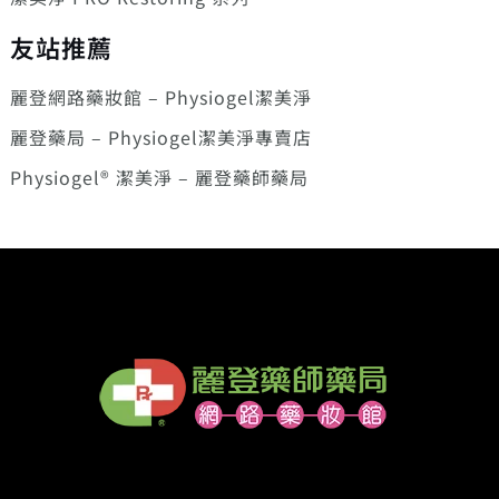
友站推薦
麗登網路藥妝館 – Physiogel潔美淨
麗登藥局 – Physiogel潔美淨專賣店
Physiogel® 潔美淨 – 麗登藥師藥局