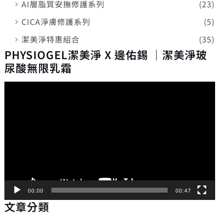
AI層脂質安撫修護系列
(23)
CICA淨膚修護系列
(5)
潔美淨特惠組合
(35)
PHYSIOGEL潔美淨 X 邊佑錫 ｜潔美淨玻
尿酸無限乳霜
視
訊
播
放
器
00:00
00:47
文章分類