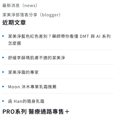
最新消息（news）
潔美淨部落客分享（blogger）
近期文章
潔美淨藍色紅色差別？藥師帶你看懂 DMT 與 AI 系列
怎麼選
舒緩李薛瑪肌膚不適的潔美淨
潔美淨霜的專家
Moon 沐木專業乳霜推薦
函 Han的隨身乳霜
PRO系列 醫療通路專售＋