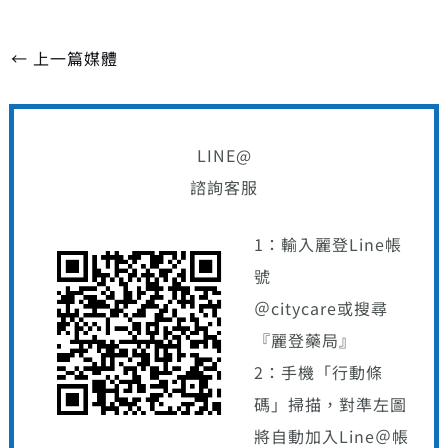
←
上一篇媒體
LINE@
諮詢客服
1：輸入麗登Line帳
號
＠citycare或搜尋
『麗登藥局』
2：手機「行動條
碼」掃描，對準左圖
將自動加入Line＠帳