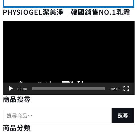
PHYSIOGEL潔美淨｜韓國銷售NO.1乳霜
視
訊
播
放
器
00:00
00:16
商品搜尋
搜尋
商品分類