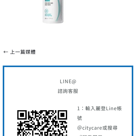
←
上一篇媒體
LINE@
諮詢客服
1：輸入麗登Line帳
號
＠citycare或搜尋