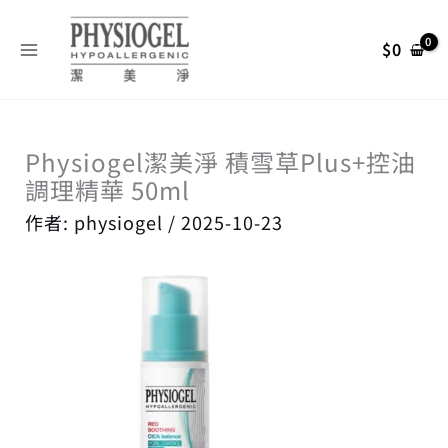
跳
搜
至
尋
$
0
主
關
要
內
鍵
容
字
Physiogel潔美淨 積雪草Plus+控油
:
調理精華 50ml
作者:
physiogel
/
2025-10-23