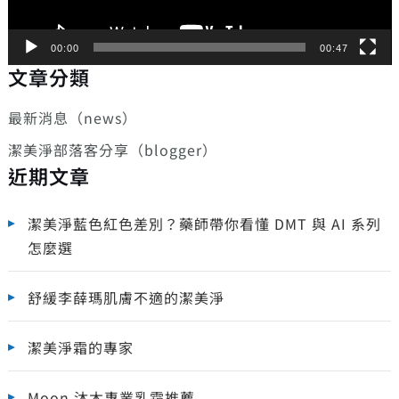
00:00
00:47
文章分類
最新消息（news）
潔美淨部落客分享（blogger）
近期文章
潔美淨藍色紅色差別？藥師帶你看懂 DMT 與 AI 系列
怎麼選
舒緩李薛瑪肌膚不適的潔美淨
潔美淨霜的專家
Moon 沐木專業乳霜推薦