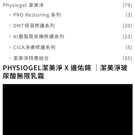
Physiogel 潔美淨
(79)
PRO Restoring 系列
(3)
DMT保濕修護系列
(20)
AI層脂質安撫修護系列
(23)
CICA淨膚修護系列
(5)
潔美淨特惠組合
(35)
PHYSIOGEL潔美淨 X 邊佑錫 ｜潔美淨玻
尿酸無限乳霜
視
訊
播
放
器