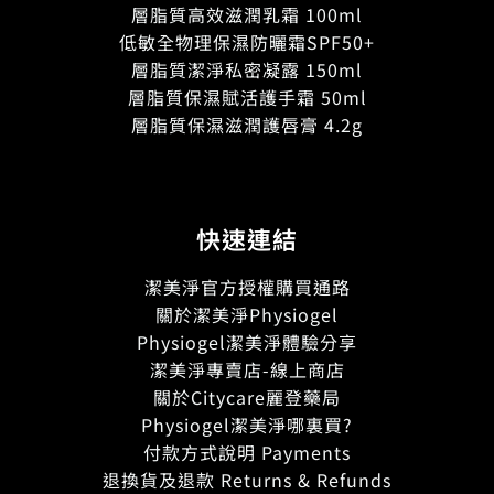
層脂質高效滋潤乳霜 100ml
低敏全物理保濕防曬霜SPF50+
層脂質潔淨私密凝露 150ml
層脂質保濕賦活護手霜 50ml
層脂質保濕滋潤護唇膏 4.2g
快速連結
潔美淨官方授權購買通路
關於潔美淨Physiogel
Physiogel潔美淨體驗分享
潔美淨專賣店-線上商店
關於Citycare麗登藥局
Physiogel潔美淨哪裏買?
付款方式說明 Payments
退換貨及退款 Returns & Refunds