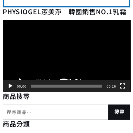
PHYSIOGEL潔美淨｜韓國銷售NO.1乳霜
視
訊
播
放
器
00:00
00:16
商品搜尋
搜尋
商品分類