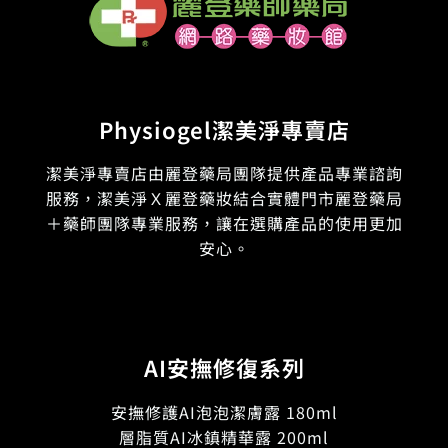
Physiogel潔美淨專賣店
潔美淨專賣店由麗登藥局團隊提供產品專業諮詢
服務，潔美淨Ｘ麗登藥妝結合實體門市麗登藥局
＋藥師團隊專業服務，讓在選購產品的使用更加
安心。
AI安撫修復系列
安撫修護AI泡泡潔膚露 180ml
層脂質AI冰鎮精華露 200ml