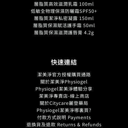
層脂質高效滋潤乳霜 100ml
低敏全物理保濕防曬霜SPF50+
層脂質潔淨私密凝露 150ml
層脂質保濕賦活護手霜 50ml
層脂質保濕滋潤護唇膏 4.2g
快速連結
潔美淨官方授權購買通路
關於潔美淨Physiogel
Physiogel潔美淨體驗分享
潔美淨專賣店-線上商店
關於Citycare麗登藥局
Physiogel潔美淨哪裏買?
付款方式說明 Payments
退換貨及退款 Returns & Refunds