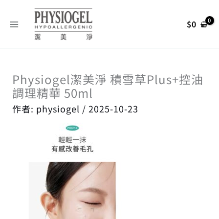
跳
搜
至
尋
$
0
主
關
要
內
鍵
容
字
Physiogel潔美淨 積雪草Plus+控油
:
調理精華 50ml
作者:
physiogel
/
2025-10-23