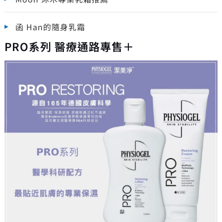
函 Han的隨身乳霜
PRO系列 醫療通路專售＋