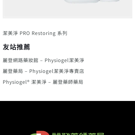
潔美淨 PRO Restoring 系列
友站推薦
麗登網路藥妝館 – Physiogel潔美淨
麗登藥局 – Physiogel潔美淨專賣店
Physiogel® 潔美淨 – 麗登藥師藥局