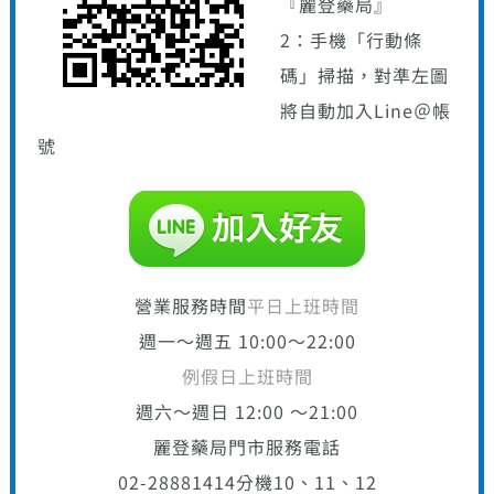
『麗登藥局』
2：手機「行動條
碼」掃描，對準左圖
將自動加入Line＠帳
號
營業服務時間
平日上班時間
週一～週五 10:00～22:00
例假日上班時間
週六～週日 12:00 ～21:00
麗登藥局門市服務電話
02-28881414
分機10、11、12