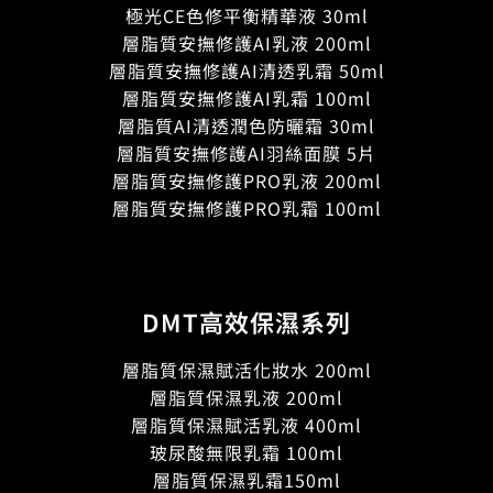
極光CE色修平衡精華液 30ml
層脂質安撫修護AI乳液 200ml
層脂質安撫修護AI清透乳霜 50ml
層脂質安撫修護AI乳霜 100ml
層脂質AI清透潤色防曬霜 30ml
層脂質安撫修護AI羽絲面膜 5片
層脂質安撫修護PRO乳液 200ml
層脂質安撫修護PRO乳霜 100ml
DMT高效保濕系列
層脂質保濕賦活化妝水 200ml
層脂質保濕乳液 200ml
層脂質保濕賦活乳液 400ml
玻尿酸無限乳霜 100ml
層脂質保濕乳霜150ml