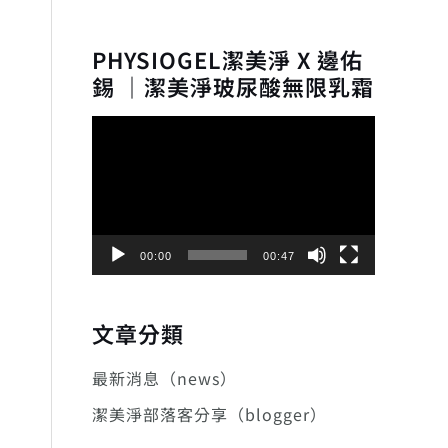
PHYSIOGEL潔美淨 X 邊佑
錫 ｜潔美淨玻尿酸無限乳霜
視
訊
18。
播
放
器
00:00
00:47
文章分類
最新消息（news）
潔美淨部落客分享（blogger）