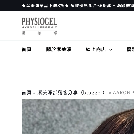
跳
★潔美淨單品下殺8折★ 多款優惠組合66折起 + 滿額禮
至
主
要
內
容
首頁
關於潔美淨
線上商店
優
首頁
潔美淨部落客分享（blogger）
AARON