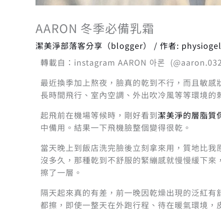
AARON 冬季必備乳霜
潔美淨部落客分享（blogger）
/ 作者:
physioge
轉載自：instagram AARON 아론 (@aaron.032
最近換季加上熬夜，臉真的乾到不行，而且敏感
長時間飛行、室內空調、外出吹冷風等等環境的
起飛前在機場等候時，剛好看到
潔美淨的層脂質
中備用。結果一下飛機臉整個變得很乾。
當天晚上到飯店洗完臉後立刻拿來用，質地比我
沒多久，那種乾到不舒服的緊繃感就慢慢緩下來
擦了一層。
隔天起來真的有差，前一晚因乾燥出現的泛紅有
都擦，即使一整天在外跑行程、待在暖氣環境，