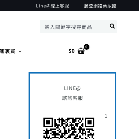
搜
Line@線上客服
麗登網路藥妝館
尋
搜
關
尋：
鍵
字
$
0
Log In
哪裏買
:
LINE@
諮詢客服
1