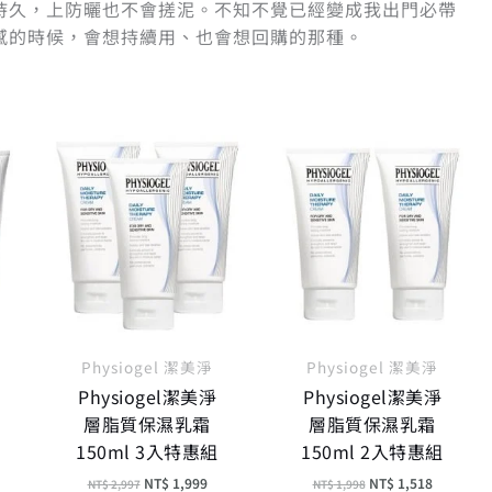
持久，上防曬也不會搓泥。不知不覺已經變成我出門必帶
感的時候，會想持續用、也會想回購的那種。
原
目
原
目
始
前
始
前
價
價
價
價
：
格：
格：
格：
格：
 912。
NT$ 2,997。
NT$ 1,999。
NT$ 1,998。
NT$ 1,5
Physiogel 潔美淨
Physiogel 潔美淨
Physiogel潔美淨
Physiogel潔美淨
層脂質保濕乳霜
層脂質保濕乳霜
150ml 3入特惠組
150ml 2入特惠組
NT$
1,999
NT$
1,518
NT$
2,997
NT$
1,998