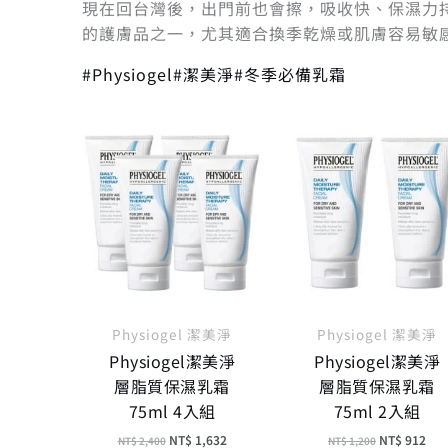
現在回台灣後，出門前也會擦，吸收快、保濕力
的護膚品之一，尤其適合換季乾燥或肌膚容易敏
#Physiogel
#潔美淨
#冬季必備乳霜
原
目
原
目
始
前
始
前
價
價
價
價
格：
格：
格：
格
NT$ 2,400。
NT$ 1,632。
NT$ 1,200。
NT$
Physiogel 潔美淨
Physiogel 潔美淨
Physiogel潔美淨
Physiogel潔美淨
層脂質保濕乳霜
層脂質保濕乳霜
75ml 4入組
75ml 2入組
NT$
1,632
NT$
912
NT$
2,400
NT$
1,200