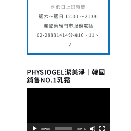
例假日上班時間
週六～週日 12:00 ～21:00
麗登藥局門市服務電話
02-28881414
分機10、11、
12
PHYSIOGEL潔美淨｜韓國
銷售NO.1乳霜
視
訊
播
放
器
00:00
00:16