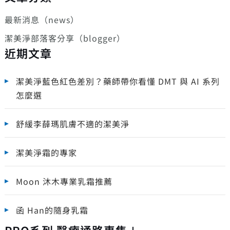
最新消息（news）
潔美淨部落客分享（blogger）
近期文章
潔美淨藍色紅色差別？藥師帶你看懂 DMT 與 AI 系列
怎麼選
舒緩李薛瑪肌膚不適的潔美淨
潔美淨霜的專家
Moon 沐木專業乳霜推薦
函 Han的隨身乳霜
PRO系列 醫療通路專售＋