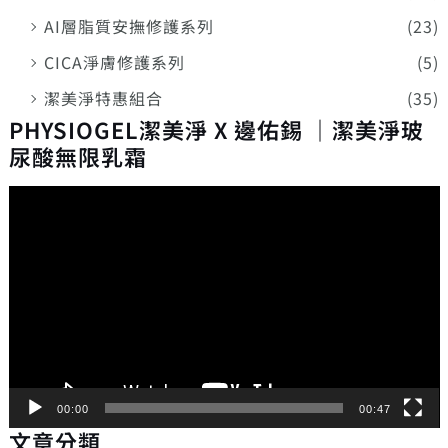
AI層脂質安撫修護系列
(23)
CICA淨膚修護系列
(5)
潔美淨特惠組合
(35)
PHYSIOGEL潔美淨 X 邊佑錫 ｜潔美淨玻
尿酸無限乳霜
視
訊
播
放
器
00:00
00:47
文章分類