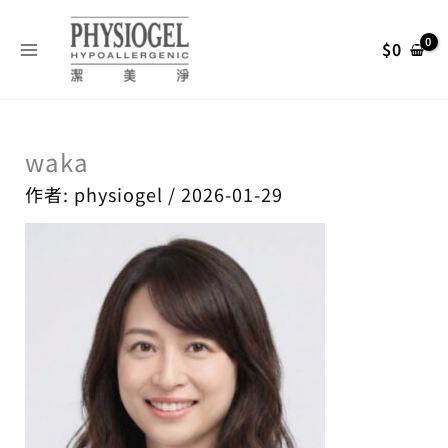
跳
搜
至
尋
$
0
主
關
要
內
鍵
容
字
waka
:
作者:
physiogel
/
2026-01-29