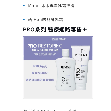
Moon 沐木專業乳霜推薦
函 Han的隨身乳霜
PRO系列 醫療通路專售＋