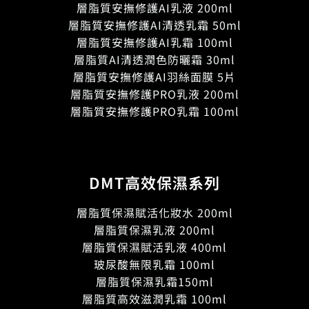
層脂質安撫修護AI乳液 200ml
層脂質安撫修護AI清透乳霜 50ml
層脂質安撫修護AI乳霜 100ml
層脂質AI清透潤色防曬霜 30ml
層脂質安撫修護AI羽絲面膜 5片
層脂質安撫修護PRO乳液 200ml
層脂質安撫修護PRO乳霜 100ml
DMT高效保濕系列
層脂質保濕賦活化妝水 200ml
層脂質保濕乳液 200ml
層脂質保濕賦活乳液 400ml
玻尿酸無限乳霜 100ml
層脂質保濕乳霜150ml
層脂質高效滋潤乳霜 100ml