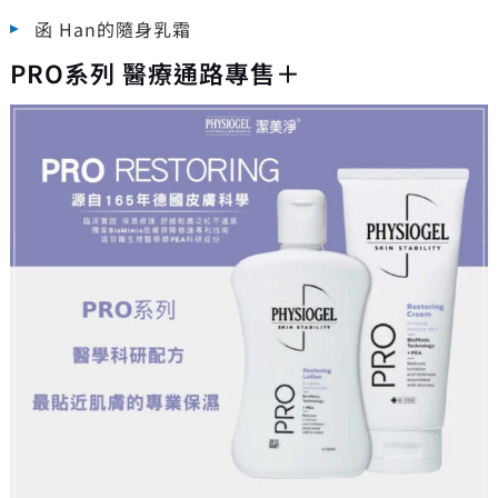
函 Han的隨身乳霜
PRO系列 醫療通路專售＋