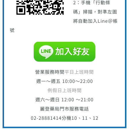
2：手機「行動條
碼」掃描，對準左圖
將自動加入Line＠帳
號
營業服務時間
平日上班時間
週一～週五 10:00～22:00
例假日上班時間
週六～週日 12:00 ～21:00
麗登藥局門市服務電話
02-28881414
分機10、11、12