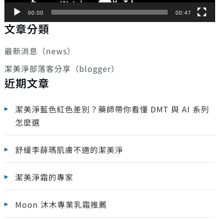
00:00
00:47
文章分類
最新消息（news）
潔美淨部落客分享（blogger）
近期文章
潔美淨藍色紅色差別？藥師帶你看懂 DMT 與 AI 系列
怎麼選
舒緩李薛瑪肌膚不適的潔美淨
潔美淨霜的專家
Moon 沐木專業乳霜推薦