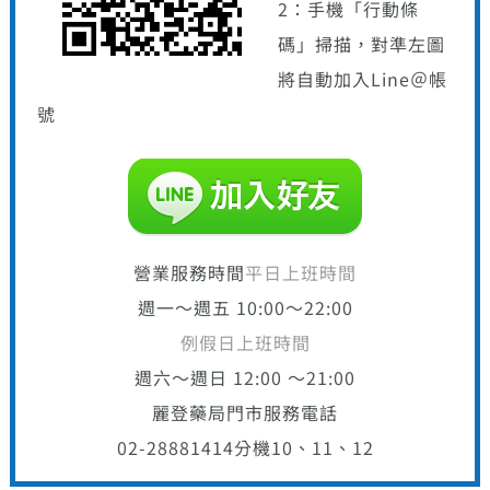
2：手機「行動條
碼」掃描，對準左圖
將自動加入Line＠帳
號
營業服務時間
平日上班時間
週一～週五 10:00～22:00
例假日上班時間
週六～週日 12:00 ～21:00
麗登藥局門市服務電話
02-28881414
分機10、11、12