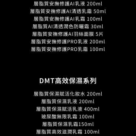
層脂質安撫修護AI乳液 200ml
層脂質安撫修護AI清透乳霜 50ml
層脂質安撫修護AI乳霜 100ml
層脂質AI清透潤色防曬霜 30ml
層脂質安撫修護AI羽絲面膜 5片
層脂質安撫修護PRO乳液 200ml
層脂質安撫修護PRO乳霜 100ml
DMT高效保濕系列
層脂質保濕賦活化妝水 200ml
層脂質保濕乳液 200ml
層脂質保濕賦活乳液 400ml
玻尿酸無限乳霜 100ml
層脂質保濕乳霜150ml
層脂質高效滋潤乳霜 100ml