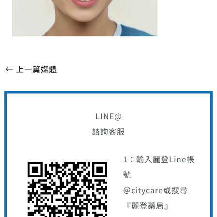
←
上一篇媒體
LINE@
諮詢客服
1：輸入麗登Line帳
號
＠citycare或搜尋
『麗登藥局』