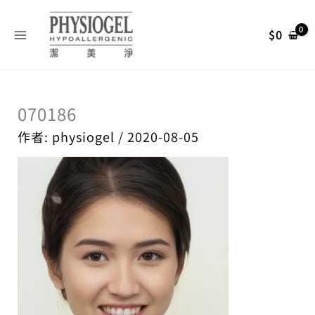
跳
搜
至
尋
$
0
主
關
要
內
鍵
容
字
070186
:
作者:
physiogel
/
2020-08-05