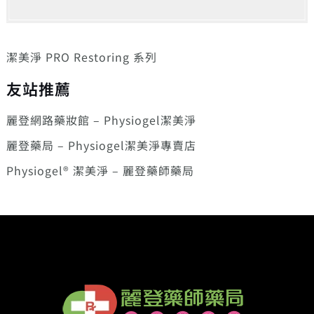
潔美淨 PRO Restoring 系列
友站推薦
麗登網路藥妝館 – Physiogel潔美淨
麗登藥局 – Physiogel潔美淨專賣店
Physiogel® 潔美淨 – 麗登藥師藥局