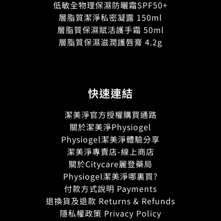
低敏全物理保濕防曬霜SPF50+
層脂質潔淨私密凝露 150ml
層脂質保濕賦活護手霜 50ml
層脂質保濕滋潤護唇膏 4.2g
快速連結
潔美淨官方授權購買通路
關於潔美淨Physiogel
Physiogel潔美淨體驗分享
潔美淨專賣店-線上商店
關於Citycare麗登藥局
Physiogel潔美淨哪裏買?
付款方式說明 Payments
退換貨及退款 Returns & Refunds
隱私權政策 Privacy Policy