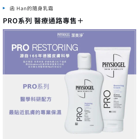
函 Han的隨身乳霜
PRO系列 醫療通路專售＋