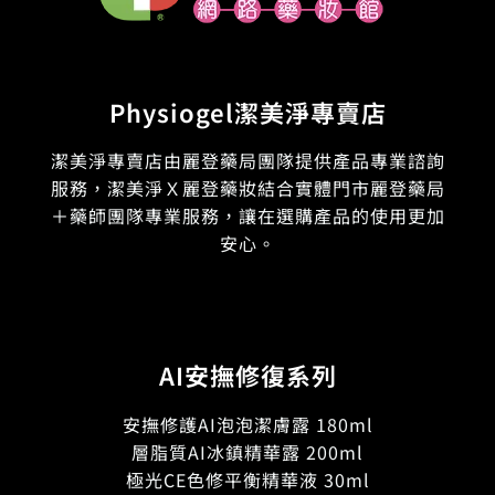
Physiogel潔美淨專賣店
潔美淨專賣店由麗登藥局團隊提供產品專業諮詢
服務，潔美淨Ｘ麗登藥妝結合實體門市麗登藥局
＋藥師團隊專業服務，讓在選購產品的使用更加
安心。
AI安撫修復系列
安撫修護AI泡泡潔膚露 180ml
層脂質AI冰鎮精華露 200ml
極光CE色修平衡精華液 30ml