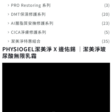
PRO Restoring 系列
(3)
DMT保濕修護系列
(20)
AI層脂質安撫修護系列
(23)
CICA淨膚修護系列
(5)
潔美淨特惠組合
(35)
PHYSIOGEL潔美淨 X 邊佑錫 ｜潔美淨玻
尿酸無限乳霜
視
訊
播
放
器