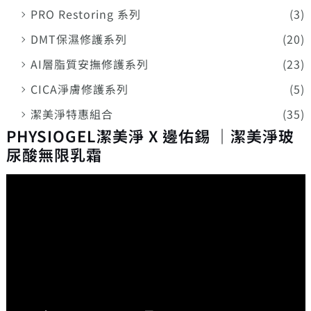
PRO Restoring 系列
(3)
DMT保濕修護系列
(20)
AI層脂質安撫修護系列
(23)
CICA淨膚修護系列
(5)
潔美淨特惠組合
(35)
PHYSIOGEL潔美淨 X 邊佑錫 ｜潔美淨玻
尿酸無限乳霜
視
訊
播
放
器