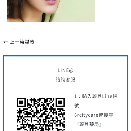
←
上一篇媒體
LINE@
諮詢客服
1：輸入麗登Line帳
號
＠citycare或搜尋
『麗登藥局』