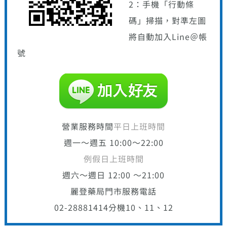
2：手機「行動條
碼」掃描，對準左圖
將自動加入Line＠帳
號
營業服務時間
平日上班時間
週一～週五 10:00～22:00
例假日上班時間
週六～週日 12:00 ～21:00
麗登藥局門市服務電話
02-28881414
分機10、11、12