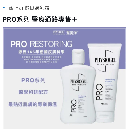
函 Han的隨身乳霜
PRO系列 醫療通路專售＋