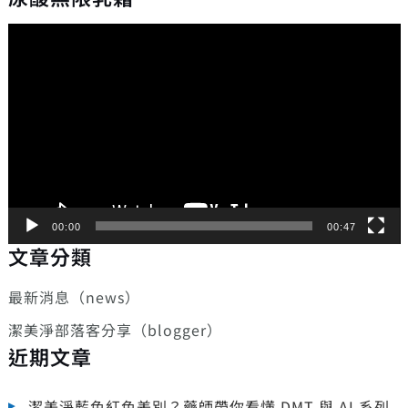
視
訊
播
放
器
00:00
00:47
文章分類
最新消息（news）
潔美淨部落客分享（blogger）
近期文章
潔美淨藍色紅色差別？藥師帶你看懂 DMT 與 AI 系列