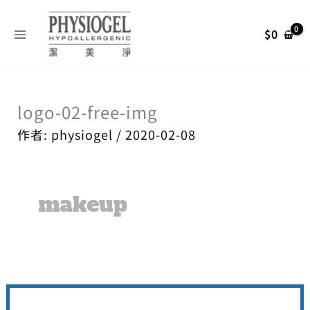
跳
搜
至
尋
$
0
主
關
要
內
鍵
容
字
logo-02-free-img
:
作者:
physiogel
/
2020-02-08